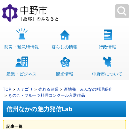
本
文
へ
移
動
防災・緊急時情報
暮らしの情報
行政情報
産業・ビジネス
観光情報
中野市について
TOP
カテゴリ
売れる農業
産地発！みんなの料理紹介
きのこ・フルーツ料理コンクール入選作品
信州なかの魅力発信Lab
記事一覧