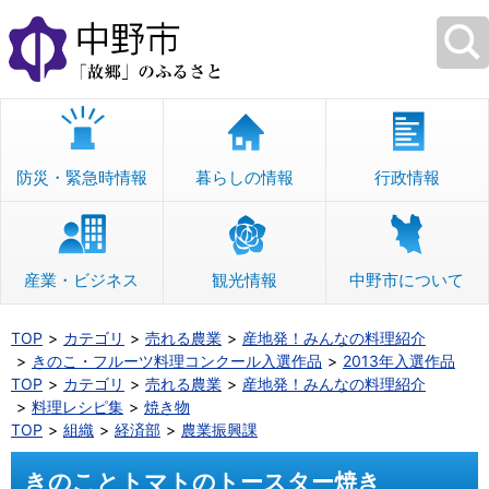
本
文
へ
移
動
防災・緊急時情報
暮らしの情報
行政情報
産業・ビジネス
観光情報
中野市について
TOP
カテゴリ
売れる農業
産地発！みんなの料理紹介
きのこ・フルーツ料理コンクール入選作品
2013年入選作品
TOP
カテゴリ
売れる農業
産地発！みんなの料理紹介
料理レシピ集
焼き物
TOP
組織
経済部
農業振興課
きのことトマトのトースター焼き