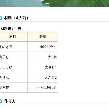
材料（4人前）
材料費：－円
材料
分量
えのき茸
400グラム
梅干し
大2個
しょうゆ
大さじ1
みりん
大さじ2
昆布茶
小さじ2分の1
作り方