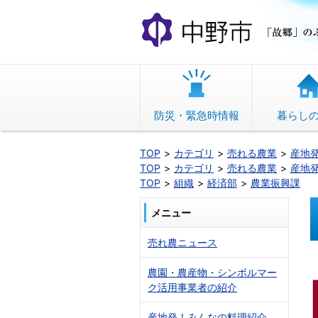
本
文
へ
移
動
防災・緊急時情報
暮らし
TOP
カテゴリ
売れる農業
産地
TOP
カテゴリ
売れる農業
産地
TOP
組織
経済部
農業振興課
メニュー
売れ農ニュース
農園・農産物・シンボルマー
ク活用事業者の紹介
産地発！みんなの料理紹介