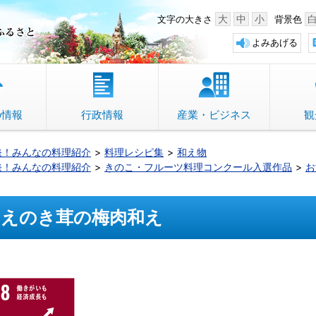
中野市 「故郷」のふるさと
大
中
小
文字の大きさ
背景色
よみあげる
の情報
行政情報
産業・ビジネス
観
発！みんなの料理紹介
料理レシピ集
和え物
発！みんなの料理紹介
きのこ・フルーツ料理コンクール入選作品
お
えのき茸の梅肉和え