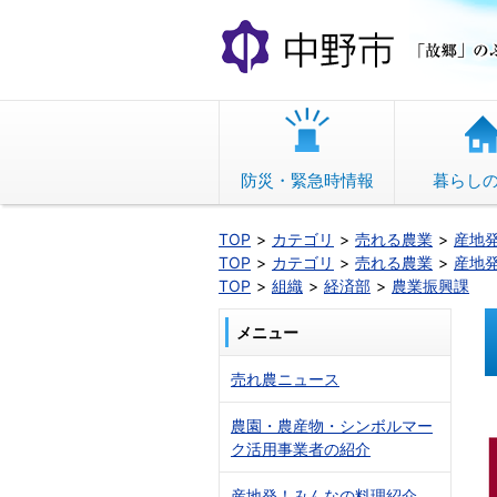
本
文
へ
移
動
防災・緊急時情報
暮らし
TOP
カテゴリ
売れる農業
産地
TOP
カテゴリ
売れる農業
産地
TOP
組織
経済部
農業振興課
メニュー
売れ農ニュース
農園・農産物・シンボルマー
ク活用事業者の紹介
産地発！みんなの料理紹介