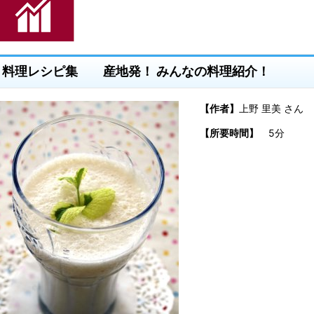
料理レシピ集 産地発！ みんなの料理紹介！
【作者】
上野 里美 さん
【所要時間】
5分