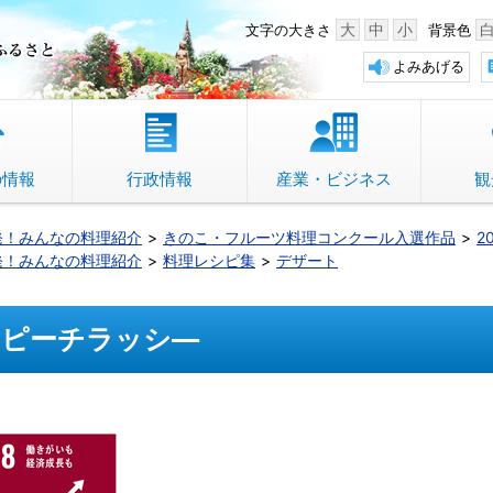
中野市 「故郷」のふるさと
大
中
小
文字の大きさ
背景色
よみあげる
の情報
行政情報
産業・ビジネス
観
発！みんなの料理紹介
きのこ・フルーツ料理コンクール入選作品
2
発！みんなの料理紹介
料理レシピ集
デザート
ピーチラッシ―