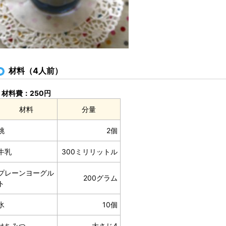
材料（4人前）
材料費：250円
材料
分量
桃
2個
牛乳
300ミリリットル
プレーンヨーグル
200グラム
ト
氷
10個
はちみつ
大さじ4