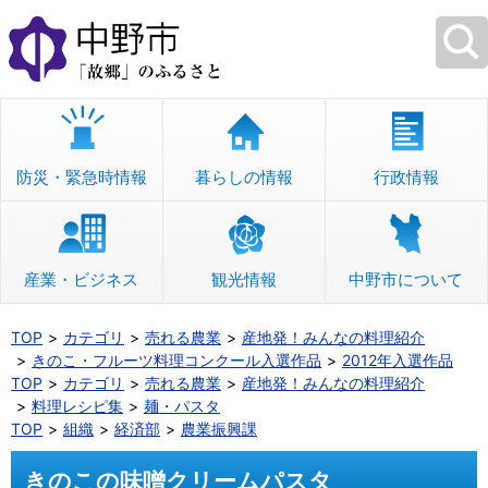
本
文
へ
移
動
防災・緊急時情報
暮らしの情報
行政情報
産業・ビジネス
観光情報
中野市について
TOP
カテゴリ
売れる農業
産地発！みんなの料理紹介
きのこ・フルーツ料理コンクール入選作品
2012年入選作品
TOP
カテゴリ
売れる農業
産地発！みんなの料理紹介
料理レシピ集
麺・パスタ
TOP
組織
経済部
農業振興課
きのこの味噌クリームパスタ