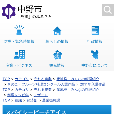
本
文
へ
移
動
防災・緊急時情報
暮らしの情報
行政情報
産業・ビジネス
観光情報
中野市について
TOP
カテゴリ
売れる農業
産地発！みんなの料理紹介
きのこ・フルーツ料理コンクール入選作品
2011年入選作品
TOP
カテゴリ
売れる農業
産地発！みんなの料理紹介
料理レシピ集
デザート
TOP
組織
経済部
農業振興課
スパイシーピーチアイス