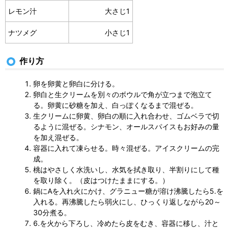
レモン汁
大さじ1
ナツメグ
小さじ1
作り方
卵を卵黄と卵白に分ける。
卵白と生クリームを別々のボウルで角が立つまで泡立て
る。卵黄に砂糖を加え、白っぽくなるまで混ぜる。
生クリームに卵黄、卵白の順に入れ合わせ、ゴムベラで切
るように混ぜる。シナモン、オールスパイスもお好みの量
を加え混ぜる。
容器に入れて凍らせる。時々混ぜる。アイスクリームの完
成。
桃はやさしく水洗いし、水気を拭き取り、半割りにして種
を取り除く。（皮はつけたままにする。）
鍋にAを入れ火にかけ、グラニュー糖が溶け沸騰したら5.を
入れる。再沸騰したら弱火にし、ひっくり返しながら20～
30分煮る。
6.を火から下ろし、冷めたら皮をむき、容器に移し、汁と