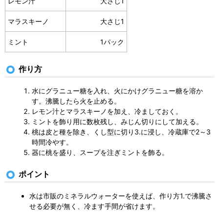
レモン汁
大さじ1
マラスキーノ
大さじ1
ミント
1パック
作り方
水にグラニュー糖を入れ、火にかけグラニュー糖を溶か
す。沸騰したら火を止める。
レモン汁とマラスキーノを加え、冷ましておく。
ミントを飾り用に数枚残し、みじん切りにして加える。
桃は皮と種を除き、くし型に切り3.に浸し、冷蔵庫で2～3
時間冷やす。
器に桃を盛り、スープを注ぎミントを飾る。
ポイント
水は市販のミネラルウォーターを使えば、作り方1.で沸騰さ
せる必要が無く、冷ます手間が省けます。