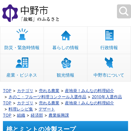
本
文
へ
移
動
防災・緊急時情報
暮らしの情報
行政情報
産業・ビジネス
観光情報
中野市について
TOP
カテゴリ
売れる農業
産地発！みんなの料理紹介
きのこ・フルーツ料理コンクール入選作品
2010年入選作品
TOP
カテゴリ
売れる農業
産地発！みんなの料理紹介
料理レシピ集
デザート
TOP
組織
経済部
農業振興課
桃とミントの冷製スープ