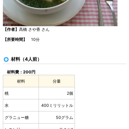
【作者】
髙橋 さや香 さん
【所要時間】
10分
材料（4人前）
材料費：200円
材料
分量
桃
2個
水
400ミリリットル
グラニュー糖
50グラム