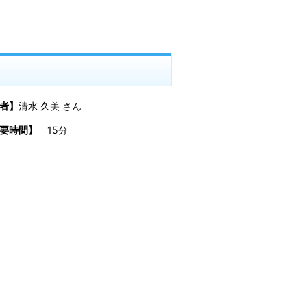
者】
清水 久美 さん
所要時間】
15分