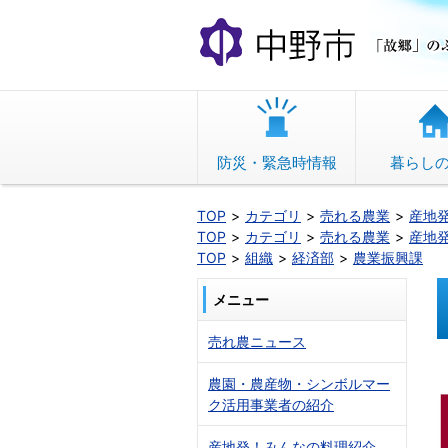
本
文
へ
移
動
防災・緊急時情報
暮らし
TOP
カテゴリ
売れる農業
産地
TOP
カテゴリ
売れる農業
産地
TOP
組織
経済部
農業振興課
メニュー
売れ農ニュース
農園・農産物・シンボルマー
ク活用事業者の紹介
産地発！みんなの料理紹介