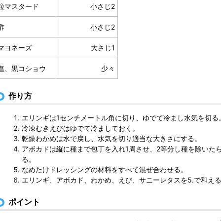
粒マスタード
小さじ2
酢
小さじ2
マヨネーズ
大さじ1
塩、黒コショウ
少々
作り方
エリンギは1センチメートル角に切り、ゆでて冷まし水気を切る
冷凍むきえびはゆでて冷ましておく。
乾燥わかめは水で戻し、水気を切り適当な大きさにする。
アボカドは縦に種まで包丁を入れ1周させ、2等分し種を除いた
る。
なめたけドレッシングの材料をすべて混ぜ合わせる。
エリンギ、アボカド、わかめ、えび、サニーレタスを5.で和え
ポイント