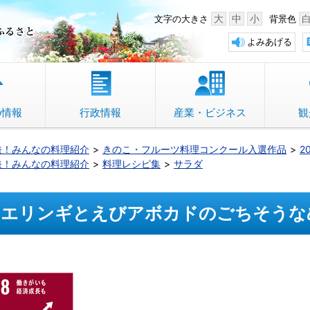
中野市 「故郷」のふるさと
大
中
小
文字の大きさ
背景色
よみあげる
の情報
行政情報
産業・ビジネス
観
発！みんなの料理紹介
きのこ・フルーツ料理コンクール入選作品
2
発！みんなの料理紹介
料理レシピ集
サラダ
エリンギとえびアボカドのごちそうな