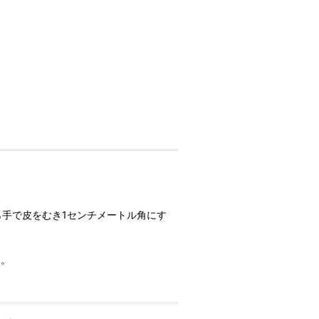
。
ら手で皮をむき1センチメートル角にす
る。