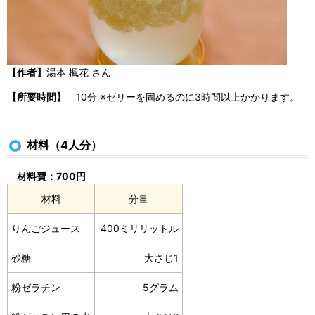
【作者】
湯本 楓花 さん
【所要時間】
10分 ※ゼリーを固めるのに3時間以上かかります。
材料（4人分）
材料費：700円
材料
分量
りんごジュース
400ミリリットル
砂糖
大さじ1
粉ゼラチン
5グラム