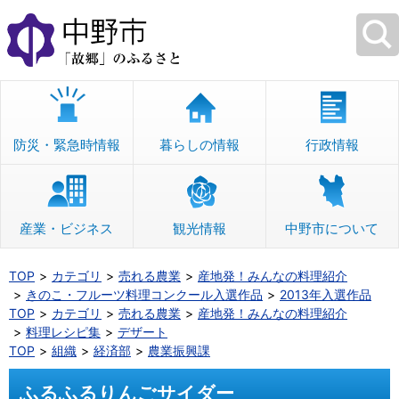
本
文
へ
移
動
防災・緊急時情報
暮らしの情報
行政情報
産業・ビジネス
観光情報
中野市について
TOP
カテゴリ
売れる農業
産地発！みんなの料理紹介
きのこ・フルーツ料理コンクール入選作品
2013年入選作品
TOP
カテゴリ
売れる農業
産地発！みんなの料理紹介
料理レシピ集
デザート
TOP
組織
経済部
農業振興課
ふるふるりんごサイダー