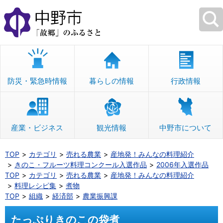
本
文
へ
移
動
防災・緊急時情報
暮らしの情報
行政情報
産業・ビジネス
観光情報
中野市について
TOP
カテゴリ
売れる農業
産地発！みんなの料理紹介
きのこ・フルーツ料理コンクール入選作品
2006年入選作品
TOP
カテゴリ
売れる農業
産地発！みんなの料理紹介
料理レシピ集
煮物
TOP
組織
経済部
農業振興課
たっぷりきのこの袋煮