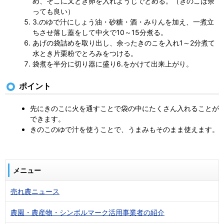
め、そこに又とき卵を入れようじでとめる。（きのこは余
っても良い）
3.のゆで汁にしょう油・砂糖・酒・みりんを加え、一煮立
ちさせ落し蓋をして中火で10～15分煮る。
あげの袋詰めを取り出し、余ったきのこを入れ1～2分煮て
水とき片栗粉でとろみをつける。
袋煮を半分に切り器に盛り6.をかけて出来上がり。
ポイント
先にきのこに火を通すことで袋の中にたくさん入れることが
できます。
きのこのゆで汁を使うことで、うまみもそのまま使えます。
メニュー
売れ農ニュース
農園・農産物・シンボルマーク活用事業者の紹介