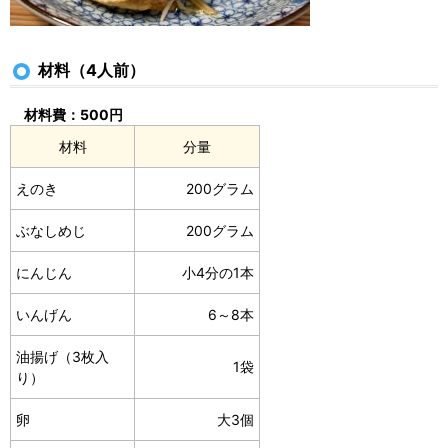
材料（4人前）
材料費：500円
材料
分量
えのき
200グラム
ぶなしめじ
200グラム
にんじん
小4分の1本
いんげん
6～8本
油揚げ（3枚入
1袋
り）
卵
大3個