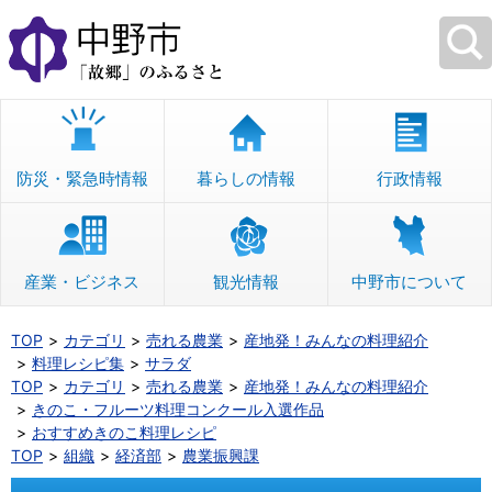
本
文
へ
移
動
防災・緊急時情報
暮らしの情報
行政情報
産業・ビジネス
観光情報
中野市について
TOP
カテゴリ
売れる農業
産地発！みんなの料理紹介
料理レシピ集
サラダ
TOP
カテゴリ
売れる農業
産地発！みんなの料理紹介
きのこ・フルーツ料理コンクール入選作品
おすすめきのこ料理レシピ
TOP
組織
経済部
農業振興課