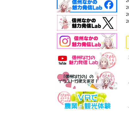
2
2
2
2