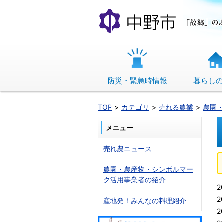
本
文
へ
移
動
防災・緊急時情報
暮らし
TOP
カテゴリ
売れる農業
農園
メニュー
売れ農ニュース
農園・農産物・シンボルマー
ク活用事業者の紹介
2
2
産地発！みんなの料理紹介
2