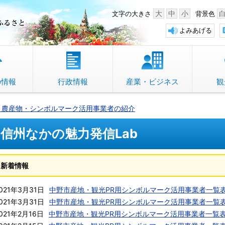
中野市 「故郷」のふるさと
大
中
小
文字の大きさ
背景色
よみあげる
の情報
行政情報
産業・ビジネス
観
・農産物・シンボルマーク活用事業者の紹介
信州なかの魅力発信Lab
新着情報
021年3月31日
中野市産地・観光PR用シンボルマーク活用事業者一覧
021年3月31日
中野市産地・観光PR用シンボルマーク活用事業者一覧
021年2月16日
中野市産地・観光PR用シンボルマーク活用事業者一覧