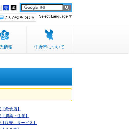
白
青
黒
Select Language
▼
ふりがなをつける
光情報
中野市について
表【飲食店】
表【農業・生産】
表【販売・サービス】