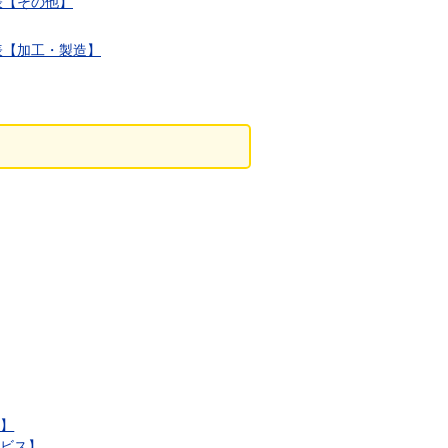
表【その他】
表【加工・製造】
産】
ービス】