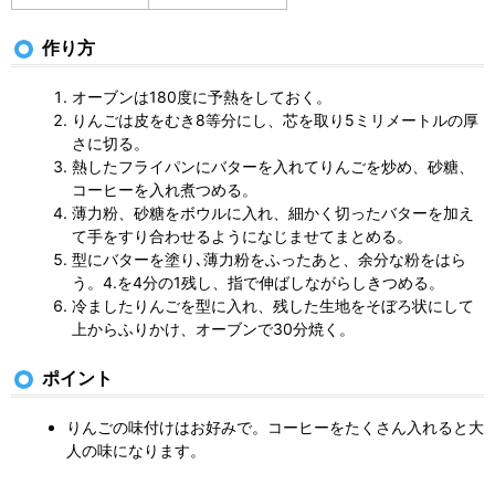
作り方
オーブンは180度に予熱をしておく。
りんごは皮をむき8等分にし、芯を取り5ミリメートルの厚
さに切る。
熱したフライパンにバターを入れてりんごを炒め、砂糖、
コーヒーを入れ煮つめる。
薄力粉、砂糖をボウルに入れ、細かく切ったバターを加え
て手をすり合わせるようになじませてまとめる。
型にバターを塗り､薄力粉をふったあと、余分な粉をはら
う。4.を4分の1残し、指で伸ばしながらしきつめる。
冷ましたりんごを型に入れ、残した生地をそぼろ状にして
上からふりかけ、オーブンで30分焼く。
ポイント
りんごの味付けはお好みで。コーヒーをたくさん入れると大
人の味になります。