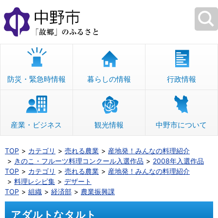
本
文
へ
移
動
防災・緊急時情報
暮らしの情報
行政情報
産業・ビジネス
観光情報
中野市について
TOP
カテゴリ
売れる農業
産地発！みんなの料理紹介
きのこ・フルーツ料理コンクール入選作品
2008年入選作品
TOP
カテゴリ
売れる農業
産地発！みんなの料理紹介
料理レシピ集
デザート
TOP
組織
経済部
農業振興課
アダルトなタルト