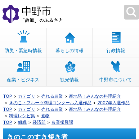
本
文
へ
移
動
防災・緊急時情報
暮らしの情報
行政情報
産業・ビジネス
観光情報
中野市について
TOP
カテゴリ
売れる農業
産地発！みんなの料理紹介
きのこ・フルーツ料理コンクール入選作品
2007年入選作品
TOP
カテゴリ
売れる農業
産地発！みんなの料理紹介
料理レシピ集
煮物
TOP
組織
経済部
農業振興課
きのこのすき焼き煮