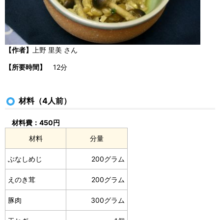
【作者】
上野 里美 さん
【所要時間】
12分
材料（4人前）
材料費：450円
材料
分量
ぶなしめじ
200グラム
えのき茸
200グラム
豚肉
300グラム