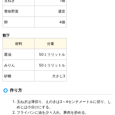
玉ねぎ
1個
青味野菜
適宜
卵
4個
割下
材料
分量
醤油
50ミリリットル
みりん
50ミリリットル
砂糖
大さじ3
作り方
玉ねぎは薄切り、えのきは3～4センチメートルに切り、し
めじは小分けにする。
フライパンに油を少々入れ、豚肉を炒める。