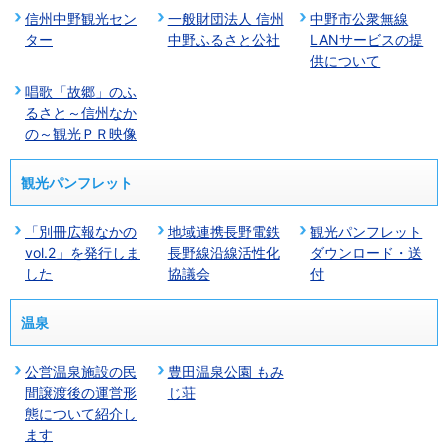
信州中野観光セン
一般財団法人 信州
中野市公衆無線
ター
中野ふるさと公社
LANサービスの提
供について
唱歌「故郷」のふ
るさと～信州なか
の～観光ＰＲ映像
観光パンフレット
「別冊広報なかの
地域連携長野電鉄
観光パンフレット
vol.2」を発行しま
長野線沿線活性化
ダウンロード・送
した
協議会
付
温泉
公営温泉施設の民
豊田温泉公園 もみ
間譲渡後の運営形
じ荘
態について紹介し
ます