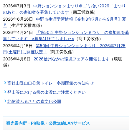
2026年7月3日
中野ションションまつり＠ゴミ拾い2026「まつり
のあと」の参加者を募集しています
（
商工労政係
）
2026年6月26日
中野市生涯学習情報【令和8年7月から9月号】夏
号
（
生涯学習推進係
）
2026年4月24日
「第50回 中野ションションまつり」の参加連を募
集しています ※募集は終了しました※
（
商工労政係
）
2026年4月15日
第50回 中野ションションまつり 2026年7月25
日(土曜日)に開催決定！
（
商工労政係
）
2026年4月8日
2026信州なかの環境フェアを開催します
（
環境
係
）
高社山登山口公衆トイレ 冬期閉鎖のお知らせ
登山等における熊の出没にご注意ください
北信濃ふるさとの森文化公園
観光案内所・PR映像・公衆無線LANサービス