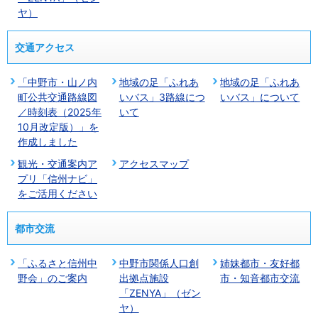
ヤ）
交通アクセス
「中野市・山ノ内
地域の足「ふれあ
地域の足「ふれあ
町公共交通路線図
いバス」3路線につ
いバス」について
／時刻表（2025年
いて
10月改定版）」を
作成しました
観光・交通案内ア
アクセスマップ
プリ「信州ナビ」
をご活用ください
都市交流
「ふるさと信州中
中野市関係人口創
姉妹都市・友好都
野会」のご案内
出拠点施設
市・知音都市交流
「ZENYA」（ゼン
ヤ）