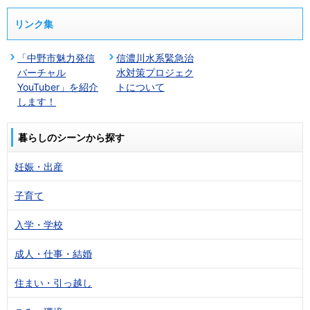
リンク集
「中野市魅力発信
信濃川水系緊急治
バーチャル
水対策プロジェク
YouTuber」を紹介
トについて
します！
暮らしのシーンから探す
妊娠・出産
子育て
入学・学校
成人・仕事・結婚
住まい・引っ越し