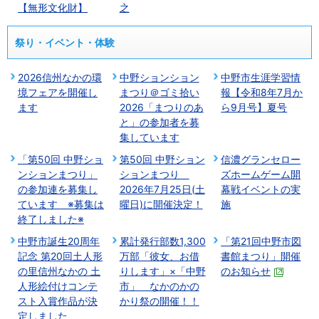
【無形文化財】
之
祭り・イベント・体験
2026信州なかの環
中野ションション
中野市生涯学習情
境フェアを開催し
まつり＠ゴミ拾い
報【令和8年7月か
ます
2026「まつりのあ
ら9月号】夏号
と」の参加者を募
集しています
「第50回 中野ショ
第50回 中野ション
信濃グランセロー
ンションまつり」
ションまつり
ズホームゲーム開
の参加連を募集し
2026年7月25日(土
幕戦イベントの実
ています ※募集は
曜日)に開催決定！
施
終了しました※
中野市誕生20周年
累計発行部数1,300
「第21回中野市図
記念 第20回土人形
万部「彼女、お借
書館まつり」開催
の里信州なかの 土
りします」×「中野
のお知らせ
人形絵付けコンテ
市」 なかのかの
スト入賞作品が決
かり祭の開催！！
定しました