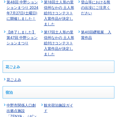
第48回 中野ション
第18回土人形の里
登山等における熊
ションまつり 2024
信州なかの 土人形
の出没にご注意く
年7月27日(土曜日)
絵付けコンテスト
ださい
に開催しました！
入賞作品が決定し
ました
【終了しました】
第17回土人形の里
第40回礰珉展 入
第47回 中野ション
信州なかの 土人形
賞作品
ションまつり
絵付けコンテスト
入賞作品が決定し
ました
花ごよみ
花ごよみ
宿泊
中野市関係人口創
観光宿泊施設ガイ
出拠点施設
ド
「ZENYA」（ゼン