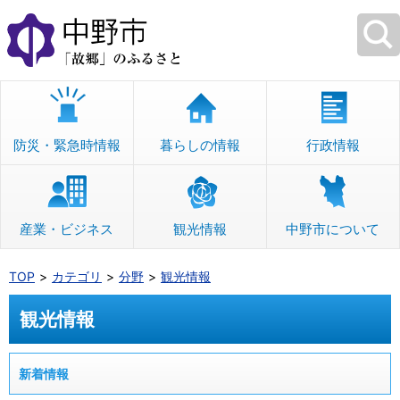
本
文
へ
移
動
防災・緊急時情報
暮らしの情報
行政情報
産業・ビジネス
観光情報
中野市について
TOP
カテゴリ
分野
観光情報
観光情報
新着情報