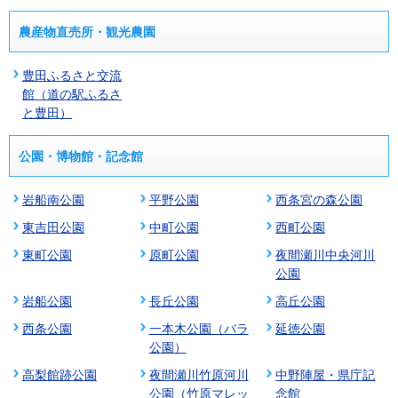
農産物直売所・観光農園
豊田ふるさと交流
館（道の駅ふるさ
と豊田）
公園・博物館・記念館
岩船南公園
平野公園
西条宮の森公園
東吉田公園
中町公園
西町公園
東町公園
原町公園
夜間瀬川中央河川
公園
岩船公園
長丘公園
高丘公園
西条公園
一本木公園（バラ
延徳公園
公園）
高梨館跡公園
夜間瀬川竹原河川
中野陣屋・県庁記
公園（竹原マレッ
念館