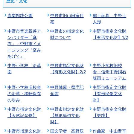
歴史・文化
高梨館跡公園
中野市旧山田家住
郷土玩具 中野土
宅
人形
中野市音楽親善ア
中野市の指定文化
中野市指定文化財
ンバサダー「麻
財について
【有形文化財】1/2
衣」・中野市イメ
ージソング『空み
あげて』
中野小学校 沿革
中野市指定文化財
中野小学校旧校
図
【有形文化財】2/2
舎・信州中野銅石
版画ミュージアム
中野小学校旧校舎
中野陣屋・県庁記
中野市指定文化財
の沿革・移転保存
念館
【有形民俗文化
の歩み
財】
中野市指定文化財
中野市指定文化財
中野市指定文化財
【天然記念物】
【無形民俗文化
【史跡】
財】
中野市指定文化財
国文学者 高野辰
作曲家 中山晋平