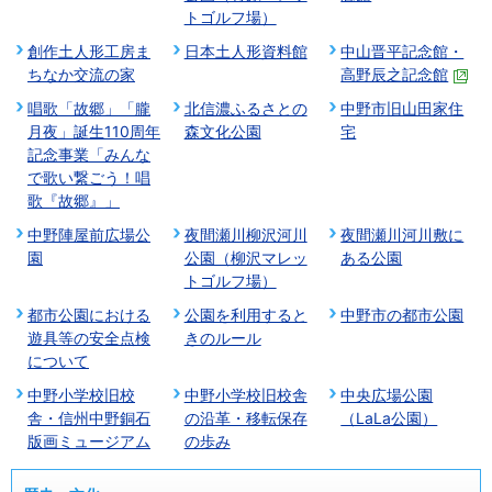
トゴルフ場）
創作土人形工房ま
日本土人形資料館
中山晋平記念館・
ちなか交流の家
高野辰之記念館
唱歌「故郷」「朧
北信濃ふるさとの
中野市旧山田家住
月夜」誕生110周年
森文化公園
宅
記念事業「みんな
で歌い繋ごう！唱
歌『故郷』」
中野陣屋前広場公
夜間瀬川柳沢河川
夜間瀬川河川敷に
園
公園（柳沢マレッ
ある公園
トゴルフ場）
都市公園における
公園を利用すると
中野市の都市公園
遊具等の安全点検
きのルール
について
中野小学校旧校
中野小学校旧校舎
中央広場公園
舎・信州中野銅石
の沿革・移転保存
（LaLa公園）
版画ミュージアム
の歩み