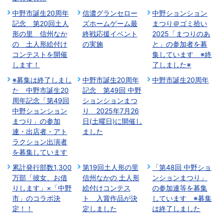
中野市誕生20周年
信濃グランセロー
中野ションション
記念 第20回土人
ズホームゲーム最
まつり＠ゴミ拾い
形の里 信州なか
終戦応援イベント
2025「まつりのあ
の 土人形絵付け
の実施
と」の参加者を募
コンテストを開催
集しています ※終
します！
了しました※
※募集は終了しまし
中野市誕生20周年
中野市誕生20周年
た 中野市誕生20
記念 第49回 中野
周年記念「第49回
ションションまつ
中野ションション
り 2025年7月26
まつり」の参加
日(土曜日)に開催し
連・出店者・アト
ました
ラクション出演者
を募集しています
累計発行部数1,300
第19回土人形の里
「第48回 中野ショ
万部「彼女、お借
信州なかの 土人形
ンションまつり」
りします」×「中野
絵付けコンテス
の参加連等を募集
市」のコラボ決
ト 入賞作品が決
しています ※募集
定！！
定しました
は終了しました