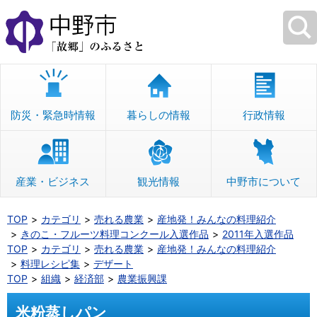
本
文
へ
移
動
防災・緊急時情報
暮らしの情報
行政情報
産業・ビジネス
観光情報
中野市について
TOP
カテゴリ
売れる農業
産地発！みんなの料理紹介
きのこ・フルーツ料理コンクール入選作品
2011年入選作品
TOP
カテゴリ
売れる農業
産地発！みんなの料理紹介
料理レシピ集
デザート
TOP
組織
経済部
農業振興課
米粉蒸しパン