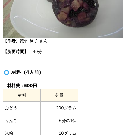
【作者】
徳竹 利子 さん
【所要時間】
40分
材料（4人前）
材料費：500円
材料
分量
ぶどう
200グラム
りんご
6分の1個
米粉
120グラム