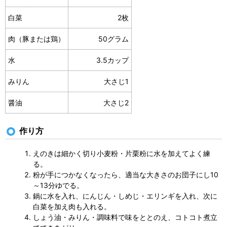
白菜
2枚
肉（豚または鶏）
50グラム
水
3.5カップ
みりん
大さじ1
醤油
大さじ2
作り方
えのきは細かく切り小麦粉・片栗粉に水を加えてよく練
る。
粉が手につかなくなったら、適当な大きさのお団子にし10
～13分ゆでる。
鍋に水を入れ、にんじん・しめじ・エリンギを入れ、次に
白菜を加え肉も入れる。
しょう油・みりん・調味料で味をととのえ、コトコト煮立