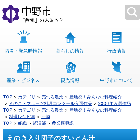
本
文
へ
移
動
防災・緊急時情報
暮らしの情報
行政情報
産業・ビジネス
観光情報
中野市について
TOP
カテゴリ
売れる農業
産地発！みんなの料理紹介
きのこ・フルーツ料理コンクール入選作品
2006年入選作品
TOP
カテゴリ
売れる農業
産地発！みんなの料理紹介
料理レシピ集
汁物
TOP
組織
経済部
農業振興課
えのき入り団子のすいとん汁