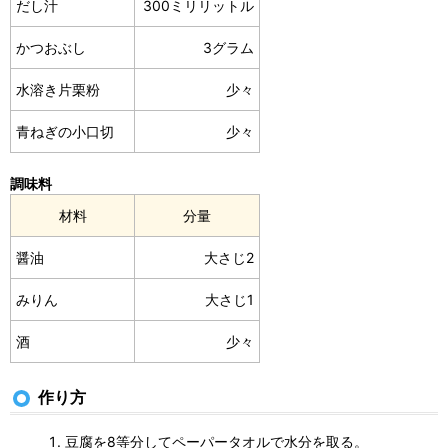
だし汁
300ミリリットル
かつおぶし
3グラム
水溶き片栗粉
少々
青ねぎの小口切
少々
調味料
材料
分量
醤油
大さじ2
みりん
大さじ1
酒
少々
作り方
豆腐を8等分してペーパータオルで水分を取る。