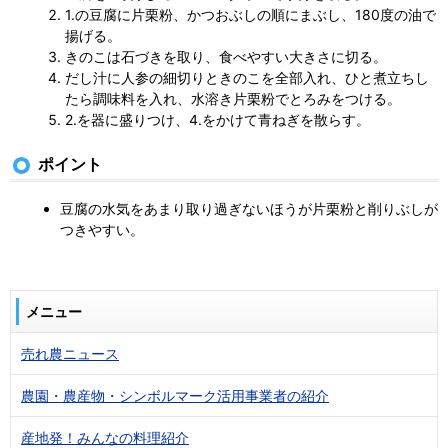
1.の豆腐に片栗粉、かつおぶしの順にまぶし、180度の油で
揚げる。
きのこは石づきを取り、食べやすい大きさに切る。
だし汁に人参の細切りときのこを全部入れ、ひと煮立ちし
たら調味料を入れ、水溶き片栗粉でとろみをつける。
2.を器に盛りつけ、4.をかけて青ねぎを散らす。
ポイント
豆腐の水気をあまり取り過ぎないほうが片栗粉と削りぶしが
つきやすい。
メニュー
売れ農ニュース
農園・農産物・シンボルマーク活用事業者の紹介
産地発！みんなの料理紹介