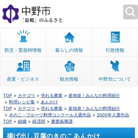
本
文
へ
移
動
防災・緊急時情報
暮らしの情報
行政情報
産業・ビジネス
観光情報
中野市について
TOP
カテゴリ
売れる農業
産地発！みんなの料理紹介
料理レシピ集
あんかけ
TOP
カテゴリ
売れる農業
産地発！みんなの料理紹介
きのこ・フルーツ料理コンクール入選作品
2005年入選作品
TOP
組織
経済部
農業振興課
揚げ出し豆腐のきのこあんかけ