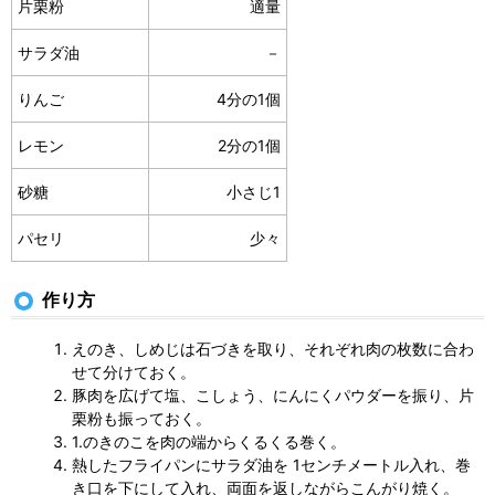
片栗粉
適量
サラダ油
－
りんご
4分の1個
レモン
2分の1個
砂糖
小さじ1
パセリ
少々
作り方
えのき、しめじは石づきを取り、それぞれ肉の枚数に合わ
せて分けておく。
豚肉を広げて塩、こしょう、にんにくパウダーを振り、片
栗粉も振っておく。
1.のきのこを肉の端からくるくる巻く。
熱したフライパンにサラダ油を 1センチメートル入れ、巻
き口を下にして入れ、両面を返しながらこんがり焼く。