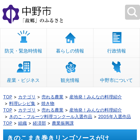
本
文
へ
移
動
防災・緊急時情報
暮らしの情報
行政情報
産業・ビジネス
観光情報
中野市について
TOP
カテゴリ
売れる農業
産地発！みんなの料理紹介
料理レシピ集
焼き物
TOP
カテゴリ
売れる農業
産地発！みんなの料理紹介
きのこ・フルーツ料理コンクール入選作品
2005年入選作品
TOP
組織
経済部
農業振興課
きのこまき巻きリンゴソースがけ