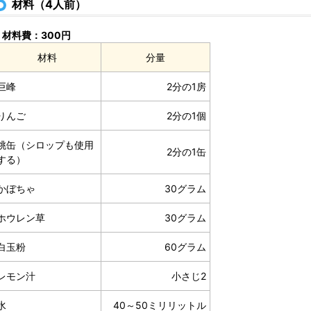
材料（4人前）
材料費：300円
材料
分量
巨峰
2分の1房
りんご
2分の1個
桃缶（シロップも使用
2分の1缶
する）
かぼちゃ
30グラム
ホウレン草
30グラム
白玉粉
60グラム
レモン汁
小さじ2
水
40～50ミリリットル