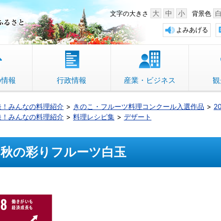
中野市 「故郷」のふるさと
大
中
小
文字の大きさ
背景色
よみあげる
の情報
行政情報
産業・ビジネス
観
発！みんなの料理紹介
きのこ・フルーツ料理コンクール入選作品
2
発！みんなの料理紹介
料理レシピ集
デザート
秋の彩りフルーツ白玉