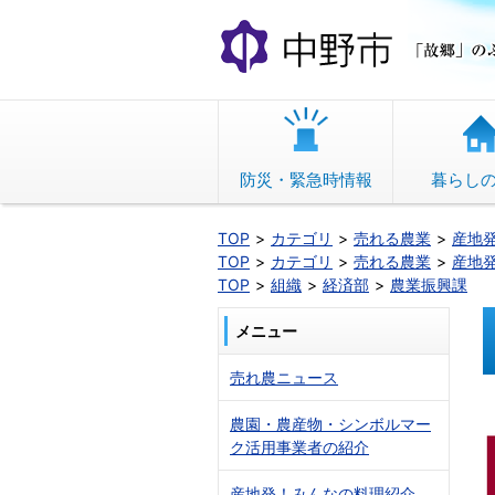
本
文
へ
移
動
防災・緊急時情報
暮らし
TOP
カテゴリ
売れる農業
産地
TOP
カテゴリ
売れる農業
産地
TOP
組織
経済部
農業振興課
メニュー
売れ農ニュース
農園・農産物・シンボルマー
ク活用事業者の紹介
産地発！みんなの料理紹介