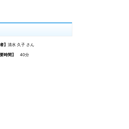
者】
清水 久子 さん
所要時間】
40分