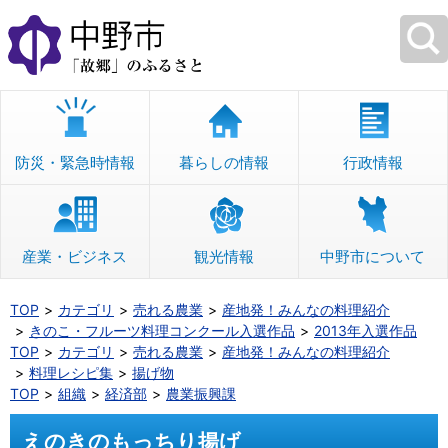
本
文
へ
移
動
防災・緊急時情報
暮らしの情報
行政情報
産業・ビジネス
観光情報
中野市について
TOP
カテゴリ
売れる農業
産地発！みんなの料理紹介
きのこ・フルーツ料理コンクール入選作品
2013年入選作品
TOP
カテゴリ
売れる農業
産地発！みんなの料理紹介
料理レシピ集
揚げ物
TOP
組織
経済部
農業振興課
えのきのもっちり揚げ