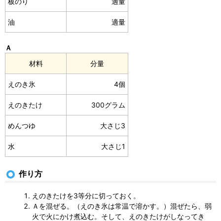
板のり
適量
油
適量
Ａ
材料
分量
えのき氷
4個
えのきたけ
300グラム
めんつゆ
大さじ3
水
大さじ1
作り方
えのきたけを3等分に切っておく。
Ａを混ぜる。（えのき氷は常温で溶かす。）混ぜたら、弱
火で火にかけ煮込む。そして、えのきたけがしなってき