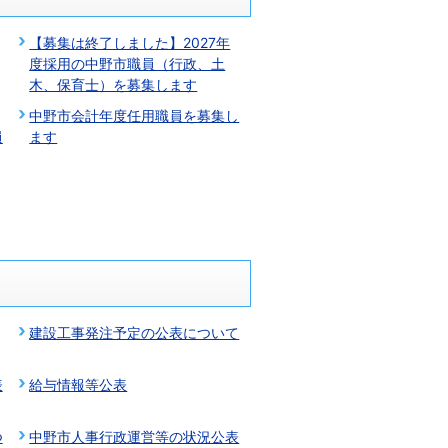
【募集は終了しました】2027年
度採用の中野市職員（行政、土
木、保育士）を募集します
中野市会計年度任用職員を募集し
員
ます
建設工事発注予定の公表について
表
給与情報等公表
つ
中野市人事行政運営等の状況公表