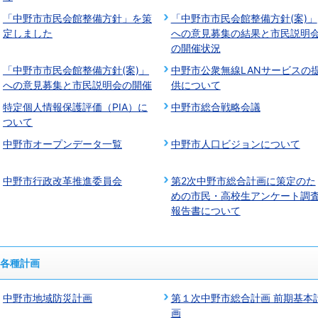
「中野市市民会館整備方針」を策
「中野市市民会館整備方針(案)」
定しました
への意見募集の結果と市民説明
の開催状況
「中野市市民会館整備方針(案)」
中野市公衆無線LANサービスの
への意見募集と市民説明会の開催
供について
特定個人情報保護評価（PIA）に
中野市総合戦略会議
ついて
中野市オープンデータ一覧
中野市人口ビジョンについて
中野市行政改革推進委員会
第2次中野市総合計画に策定のた
めの市民・高校生アンケート調
報告書について
各種計画
中野市地域防災計画
第１次中野市総合計画 前期基本
画