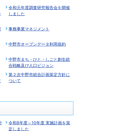
令和元年度調査研究報告会を開催
会
しました
提
事務事業マネジメント
中野市オープンデータ利用規約
中野市まち・ひと・しごと創生総
合戦略及び人口ビジョン
第２次中野市総合計画策定方針に
査
ついて
計
令和8年度～10年度 実施計画を策
定しました