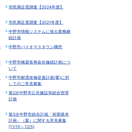
市民満足度調査【2024年度】
市民満足度調査【2021年度】
中野市情報システムに係る業務継
続計画
計
中野市バイオマスタウン構想
計
中野市橋梁長寿命化修繕計画につ
いて
」
中野市耐震改修促進計画(案)に対
してのご意見募集
第2次中野市公共施設等総合管理
計画
第3次中野市総合計画「前期基本
計画」（案）に関する意見募集
(11/10～12/5)