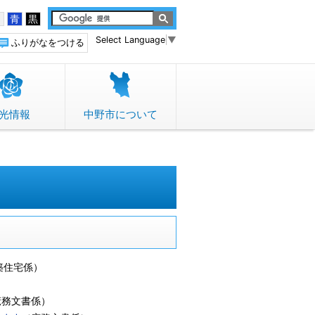
白
青
黒
Select Language
▼
ふりがなをつける
光情報
中野市について
築住宅係
）
庶務文書係
）