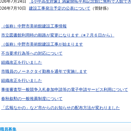
026年7月24日
【小中高生対象】満蒙開拓平和記念館に無料で入館で
026年7月10日
建設工事発注予定の公表について
（
管財係
）
（仮称）中野市美術館建設工事情報
市立図書館利用時の順路が変更になります（※７月６日から）
（仮称）中野市美術館建設工事が始まります
不当要求行為等への対応について
組織改正を行いました
市職員のノーネクタイ勤務を通年で実施します
組織改正を行いました
事後審査型一般競争入札参加申請等の電子申請サービス利用について
春秋叙勲の一般推薦制度について
「広報なかの」など市からのお知らせの配布方法が変わりました
職員募集