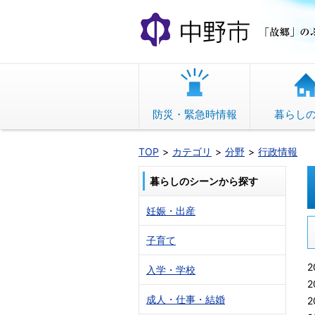
本
文
へ
移
動
防災・緊急時情報
暮らし
TOP
カテゴリ
分野
行政情報
暮らしのシーンから探す
妊娠・出産
子育て
2
入学・学校
2
成人・仕事・結婚
2