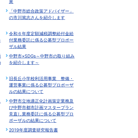
果
「中野市総合政策アドバイザー」
の市川篤志さんを紹介します
令和６年度定額減税調整給付金給
を
付業務委託に係る公募型プロポー
ザル結果
通
中野市×SDGs～中野市の取り組み
の
を紹介します～
旧長丘小学校利活用事業 整備・
運営事業に係る公募型プロポーザ
ルの結果について
し
中野市立地適正化計画策定業務及
び中野市都市計画マスタープラン
見直し業務委託に係る公募型プロ
ポーザルの結果について
2019年度調査研究報告書