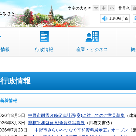
中野市 「故郷」のふるさと
大
中
小
文字の大きさ
背景色
よみあげる
の情報
行政情報
産業・ビジネス
観
行政情報
新着情報
026年8月5日
中野市耐震改修促進計画(案)に対してのご意見募集
（
建
026年8月3日
非核平和啓発 戦争資料写真展
（
庶務文書係
）
026年7月28日
「中野市みらいへつなぐ平和資料展示室」オープン
（