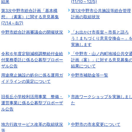
結果
(11/10～12/5)
第3次中野市総合計画「基本構
第1次中野市公共施設等総合管理
想」（素案）に関する意見募集
計画の取組状況
(7/14～8/7)
中野市総合計画審議会の開催状況
「お出かけ市長室～市長と語ろ
う！まちづくり意見交換会～」
実施します
令和６年度定額減税調整給付金給
「中野市・山ノ内町地域公共交
付業務委託に係る公募型プロポー
計画（案）」に対する意見募集
ザル公告
結果について
用途廃止施設の処分に係る運用ガ
中野市補助金等一覧
イドラインの策定について
旧長丘小学校利活用事業 整備・
市政ワークショップを実施しま
運営事業に係る公募型プロポーザ
た
ル公告
地方行政サービス改革の取組状況
中野市の市名変更について
等