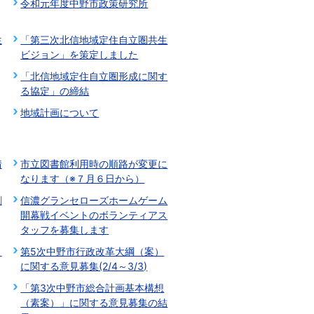
令和元年度中野市政策研究所
生
「第三次北信地域定住自立圏共生
ビジョン」を策定しました
「北信地域定住自立圏形成に関す
る協定」の締結
地域計画について
情
市立図書館利用時の順路が変更に
なります（※７月６日から）
創
信濃グランセローズホームゲーム
開幕戦イベントのボランティアス
タッフを募集します
）
第5次中野市行政改革大綱（案）
に関する意見募集(2/4～3/3)
「第3次中野市総合計画基本構想
（素案）」に関する意見募集の結