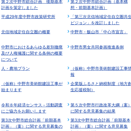
第２次中野市総合計画 後期基本
第２次中野市総合計画（基本構
計画を策定しました
想・前期基本計画）
平成29年度中野市政策研究所
「第三次北信地域定住自立圏共
ビジョン」を改訂しました
北信地域定住自立圏の概要
中野市・飯山市「中心市宣言」
中野市におけるあらゆる差別撤廃
中野市男女共同参画推進条例
及び人権擁護に関する条例の概要
について
人・農地プラン
（仮称）中野市美術館建設工事
報
（仮称）中野市美術館建設工事が
企業版ふるさと納税制度（地方
始まります
生応援税制）
令和８年経済センサス－活動調査
第５次中野市行政改革大綱（案
にご協力をお願いします
に関する意見募集の結果
第3次中野市総合計画「前期基本
第3次中野市総合計画「前期基本
計画」（案）に関する意見募集の
計画」（案）に関する意見募集