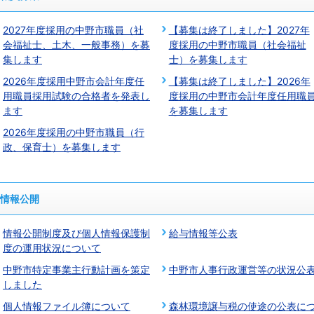
2027年度採用の中野市職員（社
【募集は終了しました】2027年
会福祉士、土木、一般事務）を募
度採用の中野市職員（社会福祉
集します
士）を募集します
2026年度採用中野市会計年度任
【募集は終了しました】2026年
用職員採用試験の合格者を発表し
度採用の中野市会計年度任用職
ます
を募集します
2026年度採用の中野市職員（行
政、保育士）を募集します
情報公開
情報公開制度及び個人情報保護制
給与情報等公表
度の運用状況について
中野市特定事業主行動計画を策定
中野市人事行政運営等の状況公
しました
個人情報ファイル簿について
森林環境譲与税の使途の公表に