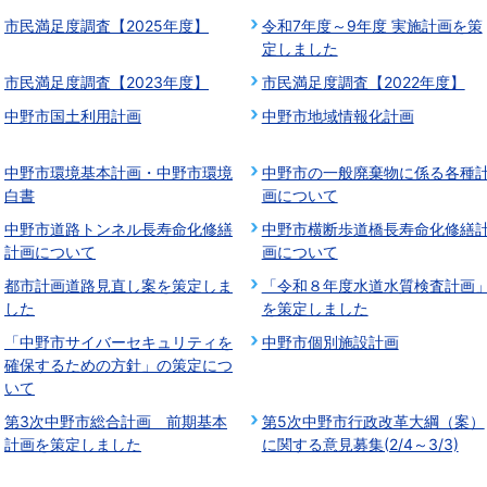
市民満足度調査【2025年度】
令和7年度～9年度 実施計画を策
定しました
市民満足度調査【2023年度】
市民満足度調査【2022年度】
中野市国土利用計画
中野市地域情報化計画
中野市環境基本計画・中野市環境
中野市の一般廃棄物に係る各種
白書
画について
中野市道路トンネル長寿命化修繕
中野市横断歩道橋長寿命化修繕
計画について
画について
都市計画道路見直し案を策定しま
「令和８年度水道水質検査計画
した
を策定しました
「中野市サイバーセキュリティを
中野市個別施設計画
確保するための方針」の策定につ
いて
第3次中野市総合計画 前期基本
第5次中野市行政改革大綱（案）
計画を策定しました
に関する意見募集(2/4～3/3)