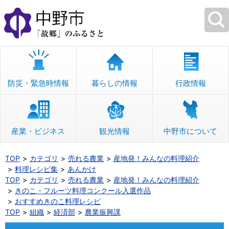
本
文
へ
移
動
防災・緊急時情報
暮らしの情報
行政情報
産業・ビジネス
観光情報
中野市について
TOP
カテゴリ
売れる農業
産地発！みんなの料理紹介
料理レシピ集
あんかけ
TOP
カテゴリ
売れる農業
産地発！みんなの料理紹介
きのこ・フルーツ料理コンクール入選作品
おすすめきのこ料理レシピ
TOP
組織
経済部
農業振興課