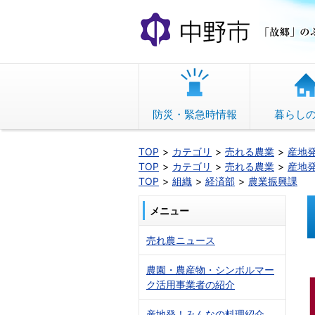
本
文
へ
移
動
防災・緊急時情報
暮らし
TOP
カテゴリ
売れる農業
産地
TOP
カテゴリ
売れる農業
産地
TOP
組織
経済部
農業振興課
メニュー
売れ農ニュース
農園・農産物・シンボルマー
ク活用事業者の紹介
産地発！みんなの料理紹介