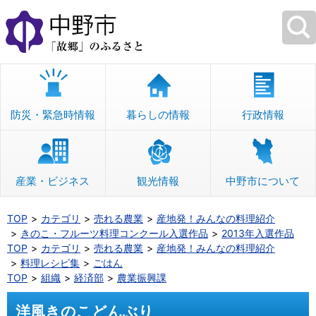
本
文
へ
移
動
防災・緊急時情報
暮らしの情報
行政情報
産業・ビジネス
観光情報
中野市について
TOP
カテゴリ
売れる農業
産地発！みんなの料理紹介
きのこ・フルーツ料理コンクール入選作品
2013年入選作品
TOP
カテゴリ
売れる農業
産地発！みんなの料理紹介
料理レシピ集
ごはん
TOP
組織
経済部
農業振興課
洋風きのこどんぶり