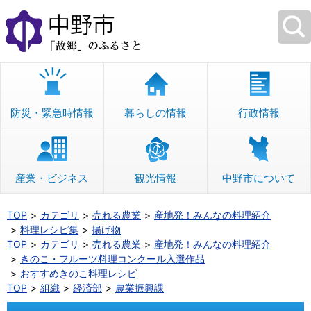
本
文
へ
移
動
防災・緊急時情報
暮らしの情報
行政情報
産業・ビジネス
観光情報
中野市について
TOP
カテゴリ
売れる農業
産地発！みんなの料理紹介
料理レシピ集
揚げ物
TOP
カテゴリ
売れる農業
産地発！みんなの料理紹介
きのこ・フルーツ料理コンクール入選作品
おすすめきのこ料理レシピ
TOP
組織
経済部
農業振興課