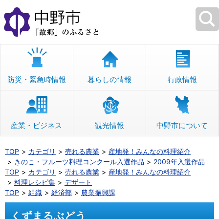
本
文
へ
移
動
防災・緊急時情報
暮らしの情報
行政情報
産業・ビジネス
観光情報
中野市について
TOP
カテゴリ
売れる農業
産地発！みんなの料理紹介
きのこ・フルーツ料理コンクール入選作品
2009年入選作品
TOP
カテゴリ
売れる農業
産地発！みんなの料理紹介
料理レシピ集
デザート
TOP
組織
経済部
農業振興課
くずまるぶどう