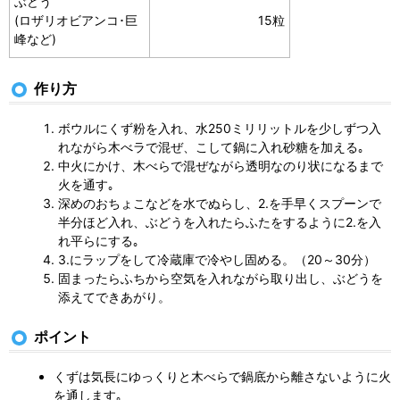
ぶどう
(ロザリオビアンコ･巨
15粒
峰など)
作り方
ボウルにくず粉を入れ、水250ミリリットルを少しずつ入
れながら木べラで混ぜ、こして鍋に入れ砂糖を加える｡
中火にかけ、木べらで混ぜながら透明なのり状になるまで
火を通す｡
深めのおちょこなどを水でぬらし、2.を手早くスプーンで
半分ほど入れ、ぶどうを入れたらふたをするように2.を入
れ平らにする｡
3.にラップをして冷蔵庫で冷やし固める。（20～30分）
固まったらふちから空気を入れながら取り出し、ぶどうを
添えてできあがり。
ポイント
くずは気長にゆっくりと木べらで鍋底から離さないように火
を通します｡