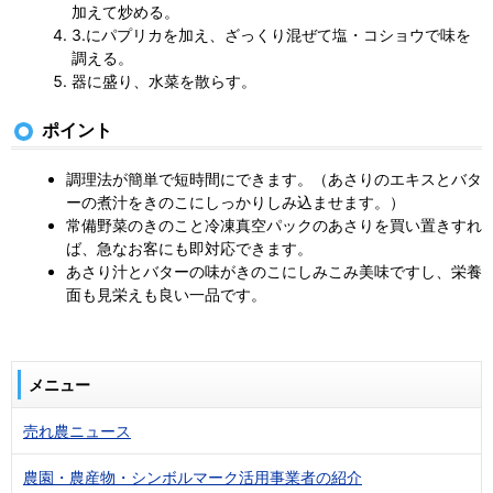
加えて炒める。
3.にパプリカを加え、ざっくり混ぜて塩・コショウで味を
調える。
器に盛り、水菜を散らす。
ポイント
調理法が簡単で短時間にできます。（あさりのエキスとバタ
ーの煮汁をきのこにしっかりしみ込ませます。）
常備野菜のきのこと冷凍真空パックのあさりを買い置きすれ
ば、急なお客にも即対応できます。
あさり汁とバターの味がきのこにしみこみ美味ですし、栄養
面も見栄えも良い一品です。
メニュー
売れ農ニュース
農園・農産物・シンボルマーク活用事業者の紹介