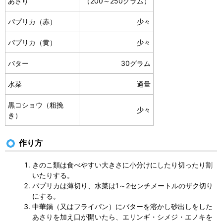
あさり
（200～250グラム）
パプリカ（赤）
少々
パプリカ（黄）
少々
バター
30グラム
水菜
適量
黒コショウ（粗挽
少々
き）
作り方
きのこ類は食べやすい大きさに小分けにしたり切ったり割
いたりする。
パプリカは薄切り、水菜は1～2センチメートルのザク切り
にする。
中華鍋（又はフライパン）にバターを溶かし砂出しをした
あさりを加え口が開いたら、エリンギ・シメジ・エノキを