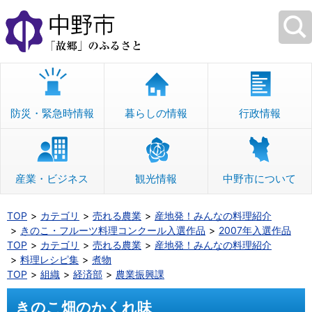
本
文
へ
移
動
防災・緊急時情報
暮らしの情報
行政情報
産業・ビジネス
観光情報
中野市について
TOP
カテゴリ
売れる農業
産地発！みんなの料理紹介
きのこ・フルーツ料理コンクール入選作品
2007年入選作品
TOP
カテゴリ
売れる農業
産地発！みんなの料理紹介
料理レシピ集
煮物
TOP
組織
経済部
農業振興課
きのこ畑のかくれ味