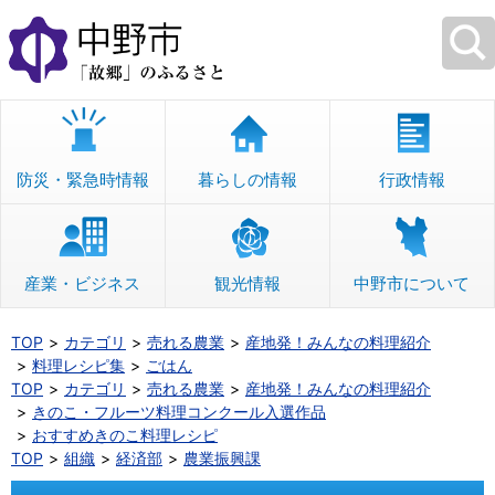
本
文
へ
移
動
防災・緊急時情報
暮らしの情報
行政情報
産業・ビジネス
観光情報
中野市について
TOP
カテゴリ
売れる農業
産地発！みんなの料理紹介
料理レシピ集
ごはん
TOP
カテゴリ
売れる農業
産地発！みんなの料理紹介
きのこ・フルーツ料理コンクール入選作品
おすすめきのこ料理レシピ
TOP
組織
経済部
農業振興課