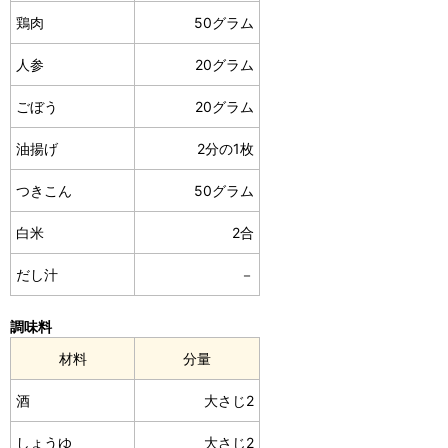
鶏肉
50グラム
人参
20グラム
ごぼう
20グラム
油揚げ
2分の1枚
つきこん
50グラム
白米
2合
だし汁
－
調味料
材料
分量
酒
大さじ2
しょうゆ
大さじ2