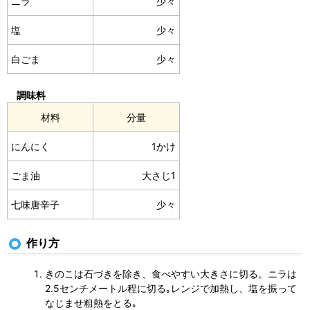
ニラ
少々
塩
少々
白ごま
少々
調味料
材料
分量
にんにく
1かけ
ごま油
大さじ1
七味唐辛子
少々
作り方
きのこは石づきを除き、食べやすい大きさに切る。ニラは
2.5センチメートル程に切る｡レンジで加熱し、塩を振って
なじませ粗熱をとる｡