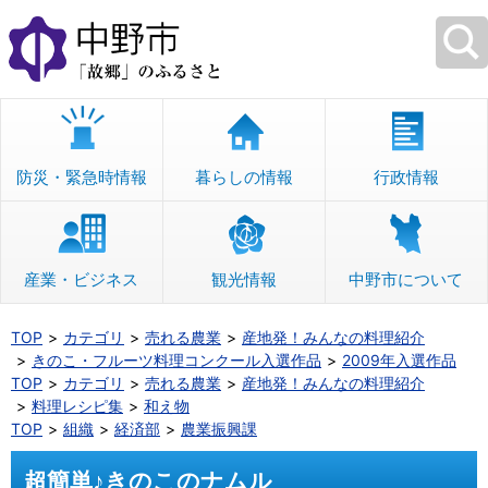
本
文
へ
移
動
防災・緊急時情報
暮らしの情報
行政情報
産業・ビジネス
観光情報
中野市について
TOP
カテゴリ
売れる農業
産地発！みんなの料理紹介
きのこ・フルーツ料理コンクール入選作品
2009年入選作品
TOP
カテゴリ
売れる農業
産地発！みんなの料理紹介
料理レシピ集
和え物
TOP
組織
経済部
農業振興課
超簡単♪きのこのナムル