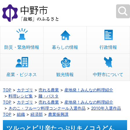
本
文
へ
移
動
防災・緊急時情報
暮らしの情報
行政情報
産業・ビジネス
観光情報
中野市について
TOP
カテゴリ
売れる農業
産地発！みんなの料理紹介
料理レシピ集
麺・パスタ
TOP
カテゴリ
売れる農業
産地発！みんなの料理紹介
きのこ・フルーツ料理コンクール入選作品
2010年入選作品
TOP
組織
経済部
農業振興課
ツルっとピリ辛たっぷりキノコうどん