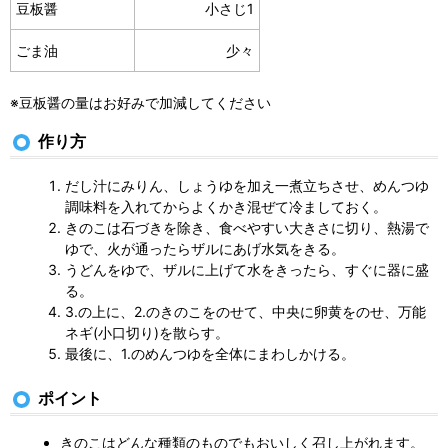
豆板醤
小さじ1
ごま油
少々
※豆板醤の量はお好みで加減してください
作り方
だし汁にみりん、しょうゆを加え一煮立ちさせ、めんつゆ
調味料を入れてからよくかき混ぜて冷ましておく。
きのこは石づきを除き、食べやすい大きさに切り、熱湯で
ゆで、火が通ったらザルにあげ水気をきる。
うどんをゆで、ザルに上げて水をきったら、すぐに器に盛
る。
3.の上に、2.のきのこをのせて、中央に卵黄をのせ、万能
ネギ(小口切り)を散らす。
最後に、1.のめんつゆを全体にまわしかける。
ポイント
きのこはどんな種類のものでもおいしく召し上がれます。