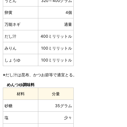
うどん
320～400グラム
卵黄
4個
万能ネギ
適量
だし汁
400ミリリットル
みりん
100ミリリットル
しょうゆ
100ミリリットル
※だし汁は昆布、かつお節等で適宜とる。
めんつゆ調味料
材料
分量
砂糖
35グラム
塩
少々