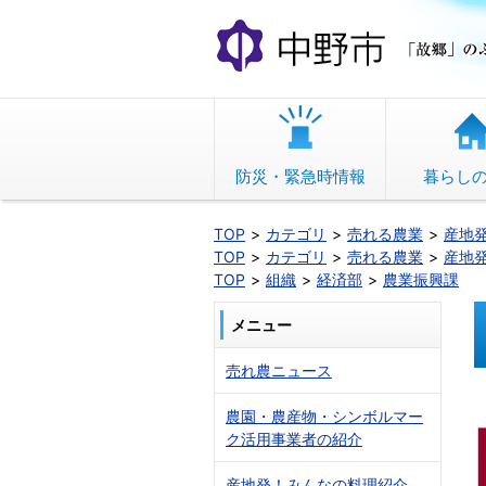
本
文
へ
移
動
防災・緊急時情報
暮らし
TOP
カテゴリ
売れる農業
産地
TOP
カテゴリ
売れる農業
産地
TOP
組織
経済部
農業振興課
メニュー
売れ農ニュース
農園・農産物・シンボルマー
ク活用事業者の紹介
産地発！みんなの料理紹介