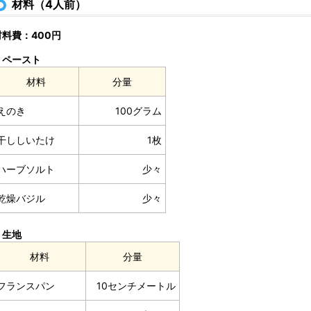
材料（4人前）
材料費：400円
ペースト
材料
分量
えのき
100グラム
干ししいたけ
1枚
ハーブソルト
少々
乾燥バジル
少々
生地
材料
分量
フランスパン
10センチメートル