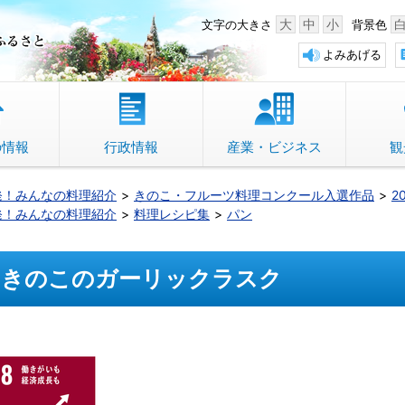
中野市 「故郷」のふるさと
大
中
小
文字の大きさ
背景色
よみあげる
の情報
行政情報
産業・ビジネス
観
発！みんなの料理紹介
きのこ・フルーツ料理コンクール入選作品
2
発！みんなの料理紹介
料理レシピ集
パン
きのこのガーリックラスク