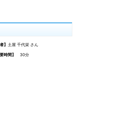
者】
土屋 千代栄 さん
所要時間】
30分