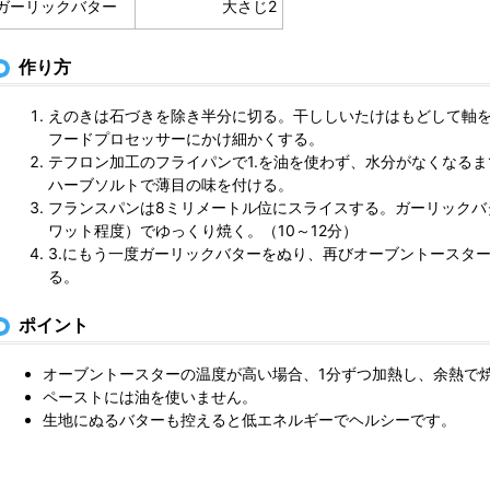
ガーリックバター
大さじ2
作り方
えのきは石づきを除き半分に切る。干ししいたけはもどして軸
フードプロセッサーにかけ細かくする。
テフロン加工のフライパンで1.を油を使わず、水分がなくなる
ハーブソルトで薄目の味を付ける。
フランスパンは8ミリメートル位にスライスする。ガーリックバ
ワット程度）でゆっくり焼く。（10～12分）
3.にもう一度ガーリックバターをぬり、再びオーブントースタ
る。
ポイント
オーブントースターの温度が高い場合、1分ずつ加熱し、余熱で
ペーストには油を使いません。
生地にぬるバターも控えると低エネルギーでヘルシーです。