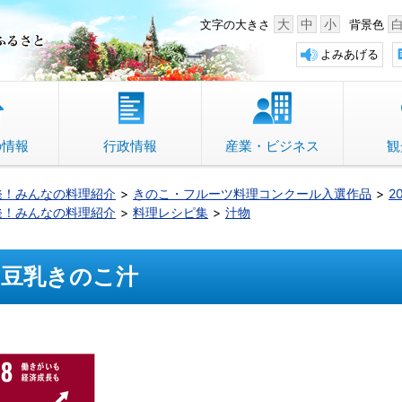
中野市 「故郷」のふるさと
大
中
小
文字の大きさ
背景色
よみあげる
の情報
行政情報
産業・ビジネス
観
発！みんなの料理紹介
きのこ・フルーツ料理コンクール入選作品
2
発！みんなの料理紹介
料理レシピ集
汁物
豆乳きのこ汁