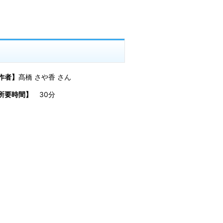
作者】
髙橋 さや香 さん
所要時間】
30分