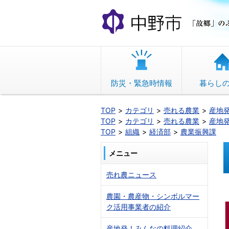
本
文
へ
移
動
防災・緊急時情報
暮らし
TOP
カテゴリ
売れる農業
産地
TOP
カテゴリ
売れる農業
産地
TOP
組織
経済部
農業振興課
メニュー
売れ農ニュース
農園・農産物・シンボルマー
ク活用事業者の紹介
産地発！みんなの料理紹介