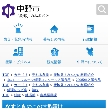
本
文
へ
移
動
防災・緊急時情報
暮らしの情報
行政情報
産業・ビジネス
観光情報
中野市について
TOP
カテゴリ
売れる農業
産地発！みんなの料理紹介
きのこ・フルーツ料理コンクール入選作品
2005年入選作品
TOP
カテゴリ
売れる農業
産地発！みんなの料理紹介
料理レシピ集
漬物
TOP
組織
経済部
農業振興課
なすときのこの甘酢漬け