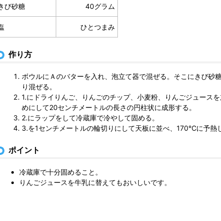
きび砂糖
40グラム
塩
ひとつまみ
作り方
ボウルにＡのバターを入れ、泡立て器で混ぜる。そこにきび砂
り混ぜる。
1.にドライりんご、りんごのチップ、小麦粉、りんごジュース
めにして20センチメートルの長さの円柱状に成形する。
2.にラップをして冷蔵庫で冷やして固める。
3.を1センチメートルの輪切りにして天板に並べ、170℃に予熱
ポイント
冷蔵庫で十分固めること。
りんごジュースを牛乳に替えてもおいしいです。