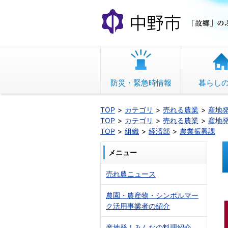
本
文
へ
移
動
防災・緊急時情報
暮らし
TOP
カテゴリ
売れる農業
産地
TOP
カテゴリ
売れる農業
産地
TOP
組織
経済部
農業振興課
メニュー
売れ農ニュース
農園・農産物・シンボルマー
ク活用事業者の紹介
産地発！みんなの料理紹介