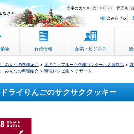
中野市 「故郷」のふるさと
大
中
小
文字の大きさ
背景色
よみあげる
の情報
行政情報
産業・ビジネス
観
発！みんなの料理紹介
きのこ・フルーツ料理コンクール入選作品
2
発！みんなの料理紹介
料理レシピ集
デザート
ドライりんごのサクサククッキー