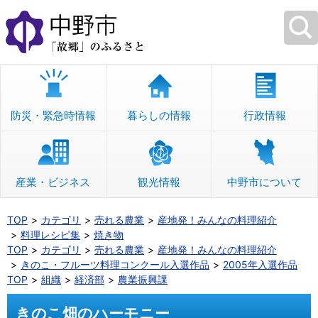
本
文
へ
移
動
防災・緊急時情報
暮らしの情報
行政情報
産業・ビジネス
観光情報
中野市について
TOP
カテゴリ
売れる農業
産地発！みんなの料理紹介
料理レシピ集
焼き物
TOP
カテゴリ
売れる農業
産地発！みんなの料理紹介
きのこ・フルーツ料理コンクール入選作品
2005年入選作品
TOP
組織
経済部
農業振興課
きのこ畑のハーモニー