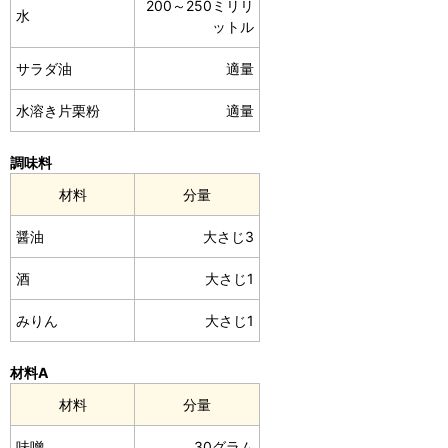
200～250ミリリ
水
ットル
サラダ油
適量
水溶き片栗粉
適量
調味料
材料
分量
醤油
大さじ3
酒
大さじ1
みりん
大さじ1
材料A
材料
分量
味噌
30グラム