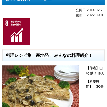
公開日 2014.02.20
更新日 2022.09.01
料理レシピ集 産地発！ みんなの料理紹介！
【作者】
山
﨑 妙子 さん
【所要時
間】
30分