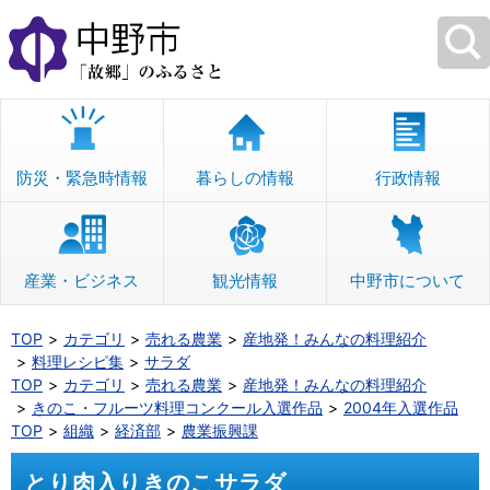
本
文
へ
移
動
防災・緊急時情報
暮らしの情報
行政情報
産業・ビジネス
観光情報
中野市について
TOP
カテゴリ
売れる農業
産地発！みんなの料理紹介
料理レシピ集
サラダ
TOP
カテゴリ
売れる農業
産地発！みんなの料理紹介
きのこ・フルーツ料理コンクール入選作品
2004年入選作品
TOP
組織
経済部
農業振興課
とり肉入りきのこサラダ