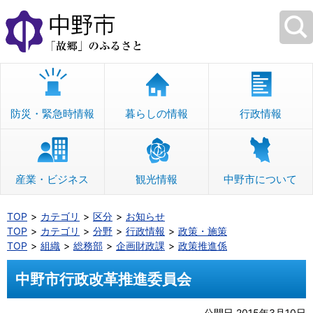
本
文
へ
移
動
防災・緊急時情報
暮らしの情報
行政情報
産業・ビジネス
観光情報
中野市について
TOP
カテゴリ
区分
お知らせ
TOP
カテゴリ
分野
行政情報
政策・施策
TOP
組織
総務部
企画財政課
政策推進係
中野市行政改革推進委員会
公開日 2015年3月10日