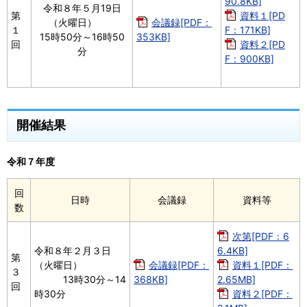
90.8KB]
令和８年５月19日
第
資料１[PD
（火曜日）
会議録[PDF：
１
F：171KB]
15時50分～16時50
353KB]
回
資料２[PD
分
F：900KB]
開催結果
令和７年度
回
日時
会議録
資料等
数
次第[PDF：6
令和８年２月３日
6.4KB]
第
（火曜日）
会議録[PDF：
資料１[PDF：
３
13時30分～14
368KB]
2.65MB]
回
時30分
資料２[PDF：