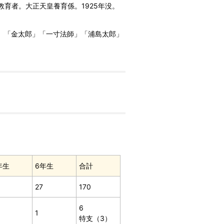
教育者。大正天皇養育係。1925年没。
爺」「金太郎」「一寸法師」「浦島太郎」
年生
6年生
合計
27
170
6
1
特支（3）