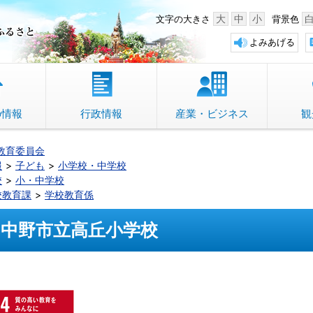
中野市 「故郷」のふるさと
大
中
小
文字の大きさ
背景色
よみあげる
の情報
行政情報
産業・ビジネス
観
教育委員会
報
子ども
小学校・中学校
校
小・中学校
校教育課
学校教育係
中野市立高丘小学校