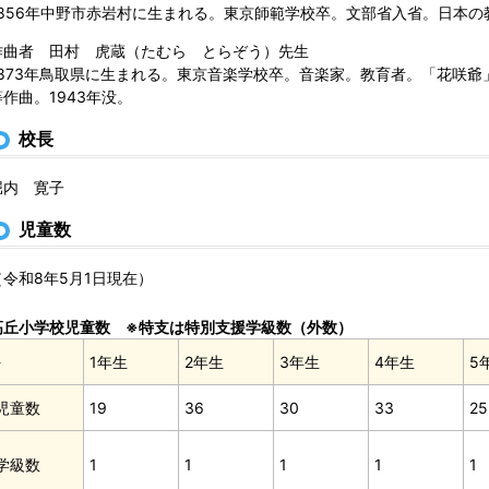
1856年中野市赤岩村に生まれる。東京師範学校卒。文部省入省。日本の
作曲者 田村 虎蔵（たむら とらぞう）先生
1873年鳥取県に生まれる。東京音楽学校卒。音楽家。教育者。「花咲
等作曲。1943年没。
校長
堀内 寛子
児童数
（令和8年5月1日現在）
高丘小学校児童数 ※特支は特別支援学級数（外数）
-
1年生
2年生
3年生
4年生
5
児童数
19
36
30
33
25
学級数
1
1
1
1
1