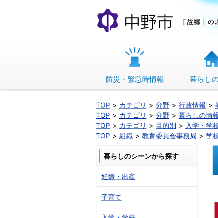
本
文
へ
移
動
防災・緊急時情報
暮らし
TOP
カテゴリ
分野
行政情報
TOP
カテゴリ
分野
暮らしの情
TOP
カテゴリ
目的別
入学・学
TOP
組織
教育委員会事務局
学
暮らしのシーンから探す
妊娠・出産
子育て
入学・学校