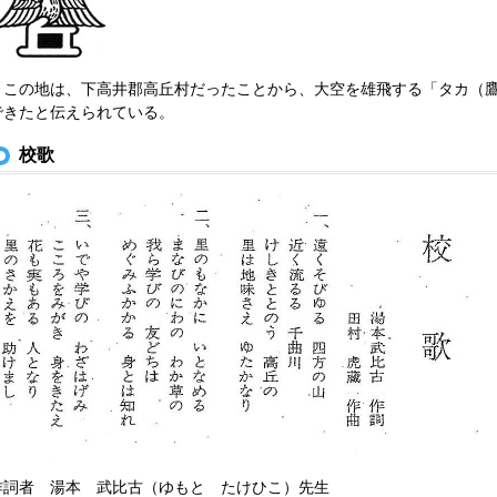
この地は、下高井郡高丘村だったことから、大空を雄飛する「タカ（鷹
できたと伝えられている。
校歌
作詞者 湯本 武比古（ゆもと たけひこ）先生