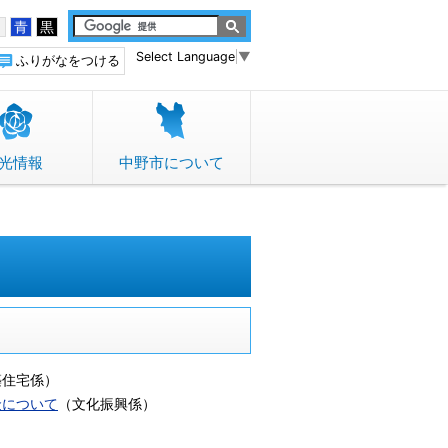
白
青
黒
Select Language
▼
ふりがなをつける
光情報
中野市について
築住宅係
）
金について
（
文化振興係
）