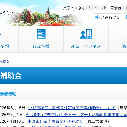
中野市 「故郷」のふるさと
大
中
小
文字の大きさ
背景色
よみあげる
の情報
行政情報
産業・ビジネス
観
補助金
補助金
新着情報
026年6月15日
中野市認定長期優良住宅促進事業補助金について
（
建
026年5月1日
令和8年度中野市カルチャー・アート活動応援事業補助
026年1月16日
中野市創業支援資金利子補給金
（
商工労政係
）