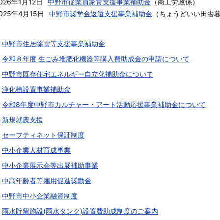
026年1月12日
中野市従業員家賃支援事業補助金
（
商工労政係
）
025年4月15日
中野市奨学金返還支援事業補助金
（
ちょうどいい田舎
中野市住居除雪等支援事業補助金
令和８年度 生ごみ堆肥化機器等購入費助成金の申請について
中野市既存住宅エネルギー自立化補助金について
浄化槽設置事業補助金
令和8年度中野市カルチャー・アート活動応援事業補助金について
新規就農支援
セーフティネット保証制度
中小企業人材育成事業
中小企業展示会等出展補助事業
中高年齢者等雇用促進奨励金
中野市中小企業融資制度
雨水貯留施設(雨水タンク)設置費助成制度のご案内