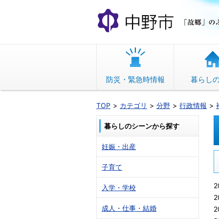
本
文
へ
移
動
防災・緊急時情報
暮らし
TOP
カテゴリ
分野
行政情報
暮らしのシーンから探す
妊娠・出産
子育て
2
入学・学校
2
成人・仕事・結婚
2