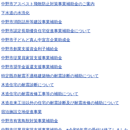
中野市アスベスト飛散防止対策事業補助金のご案内
下水道の水洗化
中野市消防詰所等建設事業補助金
中野市認定長期優良住宅促進事業補助金について
中野市子どもど真ん中宣言企業助成金
中野市創業支援資金利子補給金
中野市従業員家賃支援事業補助金
中野市奨学金返還支援事業補助金
特定既存耐震不適格建築物の耐震診断の補助について
木造住宅の耐震診断について
木造住宅の耐震改修工事等の補助について
木造在来工法以外の住宅の耐震診断及び耐震改修の補助について
宿泊施設立地促進事業
中野市有害鳥獣対策事業補助金
中野市従業員家賃支援事業補助金 ※令和6年度の受付は終了しました