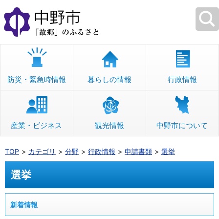
本
文
へ
移
動
防災・緊急時情報
暮らしの情報
行政情報
産業・ビジネス
観光情報
中野市について
TOP
カテゴリ
分野
行政情報
申請書類
選挙
選挙
新着情報