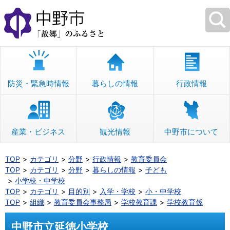
本
文
へ
移
動
防災・緊急時情報
暮らしの情報
行政情報
産業・ビジネス
観光情報
中野市について
TOP
カテゴリ
分野
行政情報
教育委員会
TOP
カテゴリ
分野
暮らしの情報
子ども
小学校・中学校
TOP
カテゴリ
目的別
入学・学校
小・中学校
TOP
組織
教育委員会事務局
学校教育課
学校教育係
中野市立延徳小学校