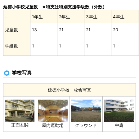
延徳小学校児童数 ※特支は特別支援学級数（外数）
-
1年生
2年生
3年生
4年生
児童数
13
21
21
20
学級数
1
1
1
1
学校写真
延徳小学校 校舎写真
正面玄関
屋内運動場
グラウンド
中庭