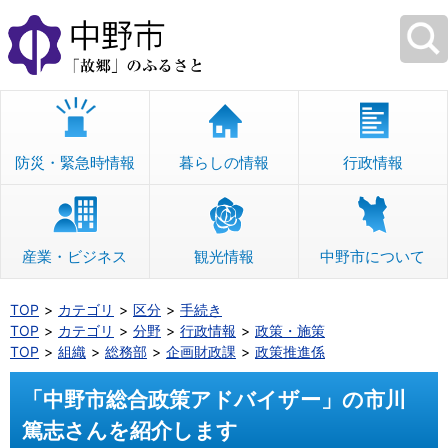
本
文
へ
移
動
防災・緊急時情報
暮らしの情報
行政情報
産業・ビジネス
観光情報
中野市について
TOP
カテゴリ
区分
手続き
TOP
カテゴリ
分野
行政情報
政策・施策
TOP
組織
総務部
企画財政課
政策推進係
「中野市総合政策アドバイザー」の市川
篤志さんを紹介します