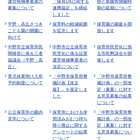
運営候補事業者の
「保育DXに関する
捗と新園舎開園時
募集について
連携協定」を締結
期の延期について
しました
平野・高丘さつき
保育料の軽減範囲
保育園の園庭を開
こども園の開園に
を拡充します
放します
向けて
中野市立保育所民
中野市公立保育所
保育所民営化に係
間移管に係る三者
民営化に係る設置
る市民懇談会を開
協議会（平野・高
運営候補事業者の
催します
丘）
決定について
育児休業明け入所
「中野市保育所整
「中野市保育所整
予約制度について
備計画【改定
備計画」の一部改
版】」を策定しま
定（素案）に対す
した
る意見募集の結果
について
公立保育所の園内
保育所における使
「中野市保育所整
見学について
用済みおむつ持ち
備計画」の一部改
帰り廃止に関する
定（素案）に対す
アンケートの結果
る意見募集につい
について
て