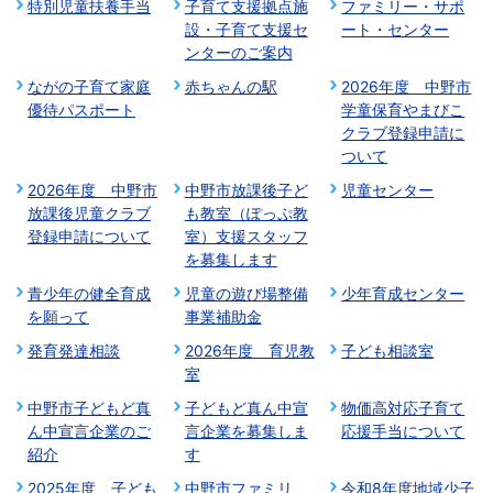
特別児童扶養手当
子育て支援拠点施
ファミリー・サポ
設・子育て支援セ
ート・センター
ンターのご案内
ながの子育て家庭
赤ちゃんの駅
2026年度 中野市
優待パスポート
学童保育やまびこ
クラブ登録申請に
ついて
2026年度 中野市
中野市放課後子ど
児童センター
放課後児童クラブ
も教室（ぽっぷ教
登録申請について
室）支援スタッフ
を募集します
青少年の健全育成
児童の遊び場整備
少年育成センター
を願って
事業補助金
発育発達相談
2026年度 育児教
子ども相談室
室
中野市子どもど真
子どもど真ん中宣
物価高対応子育て
ん中宣言企業のご
言企業を募集しま
応援手当について
紹介
す
2025年度 子ども
中野市ファミリ
令和8年度地域少子