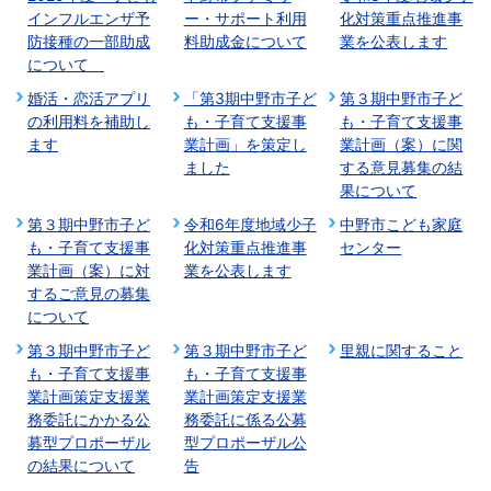
インフルエンザ予
ー・サポート利用
化対策重点推進事
防接種の一部助成
料助成金について
業を公表します
について
婚活・恋活アプリ
「第3期中野市子ど
第３期中野市子ど
の利用料を補助し
も・子育て支援事
も・子育て支援事
ます
業計画」を策定し
業計画（案）に関
ました
する意見募集の結
果について
第３期中野市子ど
令和6年度地域少子
中野市こども家庭
も・子育て支援事
化対策重点推進事
センター
業計画（案）に対
業を公表します
するご意見の募集
について
第３期中野市子ど
第３期中野市子ど
里親に関すること
も・子育て支援事
も・子育て支援事
業計画策定支援業
業計画策定支援業
務委託にかかる公
務委託に係る公募
募型プロポーザル
型プロポーザル公
の結果について
告