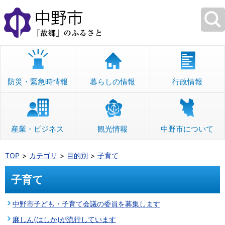
本
文
へ
移
動
防災・緊急時情報
暮らしの情報
行政情報
産業・ビジネス
観光情報
中野市について
TOP
カテゴリ
目的別
子育て
子育て
中野市子ども・子育て会議の委員を募集します
麻しん(はしか)が流行しています