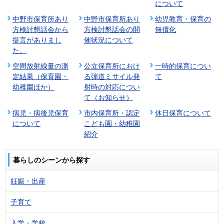
について
中野市保育所あり
中野市保育所あり
幼児教育・保育の
方検討懇話会から
方検討懇話会の開
無償化
提言がありまし
催状況について
た。
空間放射線量の測
公立保育所におけ
一時的保育につい
定結果（保育園・
る弾道ミサイル発
て
幼稚園ほか）
射時の対応につい
て（お知らせ）
病児・病後児保育
市内保育所・認定
休日保育について
について
こども園・幼稚園
紹介
暮らしのシーンから探す
妊娠・出産
子育て
入学・学校