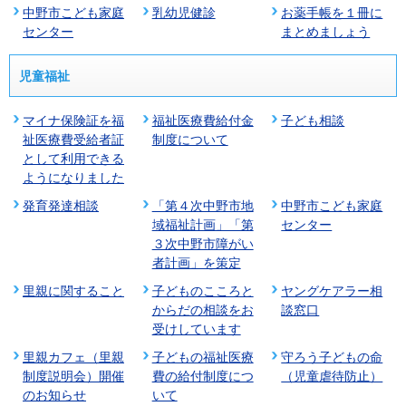
中野市こども家庭
乳幼児健診
お薬手帳を１冊に
センター
まとめましょう
児童福祉
マイナ保険証を福
福祉医療費給付金
子ども相談
祉医療費受給者証
制度について
として利用できる
ようになりました
発育発達相談
「第４次中野市地
中野市こども家庭
域福祉計画」「第
センター
３次中野市障がい
者計画」を策定
里親に関すること
子どものこころと
ヤングケアラー相
からだの相談をお
談窓口
受けしています
里親カフェ（里親
子どもの福祉医療
守ろう子どもの命
制度説明会）開催
費の給付制度につ
（児童虐待防止）
のお知らせ
いて