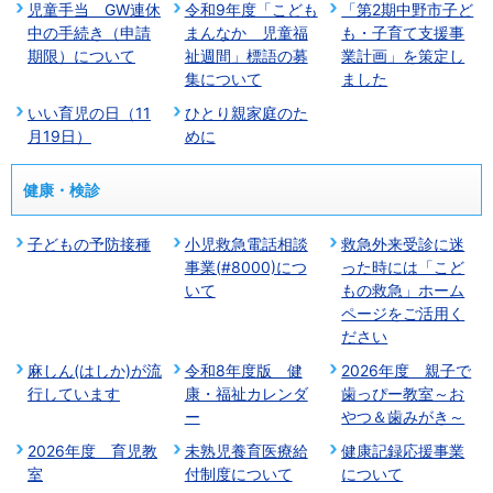
児童手当 GW連休
令和9年度「こども
「第2期中野市子ど
中の手続き（申請
まんなか 児童福
も・子育て支援事
期限）について
祉週間」標語の募
業計画」を策定し
集について
ました
いい育児の日（11
ひとり親家庭のた
月19日）
めに
健康・検診
子どもの予防接種
小児救急電話相談
救急外来受診に迷
事業(#8000)につ
った時には「こど
いて
もの救急」ホーム
ページをご活用く
ださい
麻しん(はしか)が流
令和8年度版 健
2026年度 親子で
行しています
康・福祉カレンダ
歯っぴー教室～お
ー
やつ＆歯みがき～
2026年度 育児教
未熟児養育医療給
健康記録応援事業
室
付制度について
について