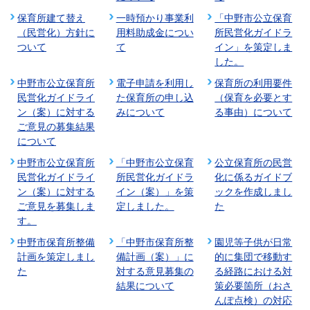
保育所建て替え
一時預かり事業利
「中野市公立保育
（民営化）方針に
用料助成金につい
所民営化ガイドラ
ついて
て
イン」を策定しま
した。
中野市公立保育所
電子申請を利用し
保育所の利用要件
民営化ガイドライ
た保育所の申し込
（保育を必要とす
ン（案）に対する
みについて
る事由）について
ご意見の募集結果
について
中野市公立保育所
「中野市公立保育
公立保育所の民営
民営化ガイドライ
所民営化ガイドラ
化に係るガイドブ
ン（案）に対する
イン（案）」を策
ックを作成しまし
ご意見を募集しま
定しました。
た
す。
中野市保育所整備
「中野市保育所整
園児等子供が日常
計画を策定しまし
備計画（案）」に
的に集団で移動す
た
対する意見募集の
る経路における対
結果について
策必要箇所（おさ
んぽ点検）の対応