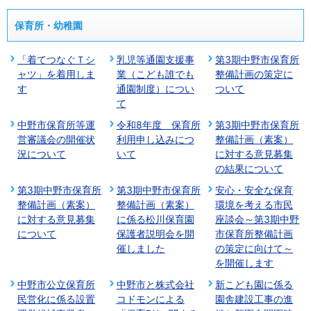
保育所・幼稚園
「着てつなぐＴシ
乳児等通園支援事
第3期中野市保育所
ャツ」を着用しま
業（こども誰でも
整備計画の策定に
す
通園制度）につい
ついて
て
中野市保育所等運
令和8年度 保育所
第3期中野市保育所
営審議会の開催状
利用申し込みにつ
整備計画（素案）
況について
いて
に対する意見募集
の結果について
第3期中野市保育所
第3期中野市保育所
安心・安全な保育
整備計画（素案）
整備計画（素案）
環境を考える市民
に対する意見募集
に係る松川保育園
座談会～第3期中野
について
保護者説明会を開
市保育所整備計画
催しました
の策定に向けて～
を開催します
中野市公立保育所
中野市と株式会社
新こども園に係る
民営化に係る設置
コドモンによる
園舎建設工事の進