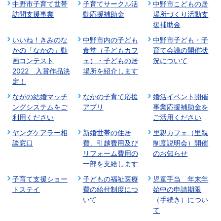
中野市子育て世帯
子育てサークル活
中野市こどもの居
訪問支援事業
動応援補助金
場所づくり活動支
援補助金
いいね！きみのな
中野市内の子ども
中野市子ども・子
かの「なかの」動
食堂（子どもカフ
育て会議の開催状
画コンテスト
ェ）・子どもの居
況について
2022 入賞作品決
場所を紹介します
定！
ながの結婚マッチ
なかの子育て応援
婚活イベント開催
ングシステムをご
アプリ
事業応援補助金を
利用ください
ご活用ください
ヤングケアラー相
新婚世帯の住居
里親カフェ（里親
談窓口
費、引越費用及び
制度説明会）開催
リフォーム費用の
のお知らせ
一部を支給します
子育て支援ショー
子どもの福祉医療
児童手当 年末年
トステイ
費の給付制度につ
始中の申請期限
いて
（手続き）につい
て