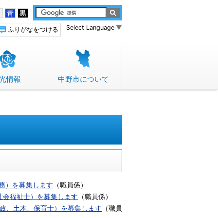
白
青
黒
Select Language
▼
ふりがなをつける
光情報
中野市について
事務）を募集します
（
職員係
）
社会福祉士）を募集します
（
職員係
）
行政、土木、保育士）を募集します
（
職員