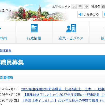
中野市 「故郷」のふるさと
大
中
小
文字の大きさ
背景色
よみあげる
の情報
行政情報
産業・ビジネス
観
職員募集
職員募集
新着情報
026年7月1日
2027年度採用の中野市職員（社会福祉士、土木、一般
026年4月17日
【募集は終了しました】2027年度採用の中野市職員（
026年3月2日
【募集は終了しました】2027年度採用の中野市職員（