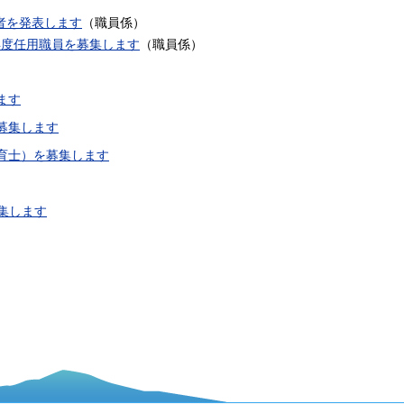
者を発表します
（
職員係
）
年度任用職員を募集します
（
職員係
）
ます
募集します
育士）を募集します
集します