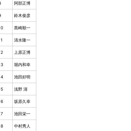
8
阿部正博
9
鈴木俊彦
10
黒崎順一
11
清水隆一
12
上原正博
13
堀内和幸
14
池田好明
15
浅野 清
16
坂原久幸
17
池田栄一
18
中村秀人