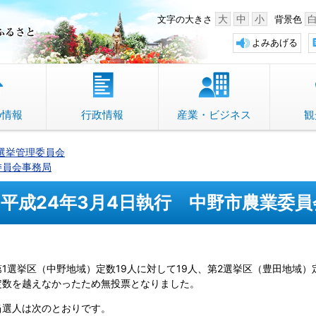
中野市 「故郷」のふるさと
大
中
小
文字の大きさ
背景色
よみあげる
の情報
行政情報
産業・ビジネス
観
選挙管理委員会
委員会事務局
平成24年3月4日執行 中野市農業委
第1選挙区（中野地域）定数19人に対して19人、第2選挙区（豊田地域
定数を越えなかったため無投票となりました。
当選人は次のとおりです。