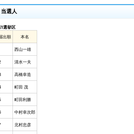
当選人
第1選挙区
届出順
本名
1
西山一雄
2
清水一夫
3
高橋幸造
4
町田 茂
5
町田利勝
6
中村幸次郎
7
北村忠彦