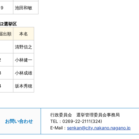
19
池田和敏
第2選挙区
届出順
本名
1
清野信之
2
小林健一
3
小林成雄
4
坂本秀穂
行政委員会 選挙管理委員会事務局
お問い合わせ
TEL：
0269-22-2111(324)
E-Mail：
senkan@city.nakano.nagano.jp