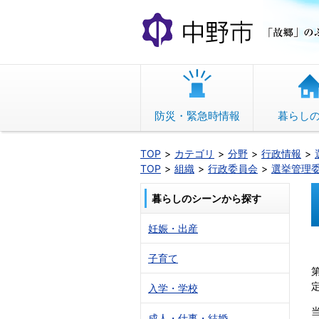
本
文
へ
移
動
防災・緊急時情報
暮らし
TOP
カテゴリ
分野
行政情報
TOP
組織
行政委員会
選挙管理
暮らしのシーンから探す
妊娠・出産
子育て
入学・学校
成人・仕事・結婚