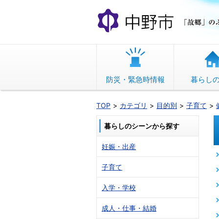
本
文
へ
移
動
防災・緊急時情報
暮らし
TOP
カテゴリ
目的別
子育て
暮らしのシーンから探す
妊娠・出産
子育て
入学・学校
成人・仕事・結婚