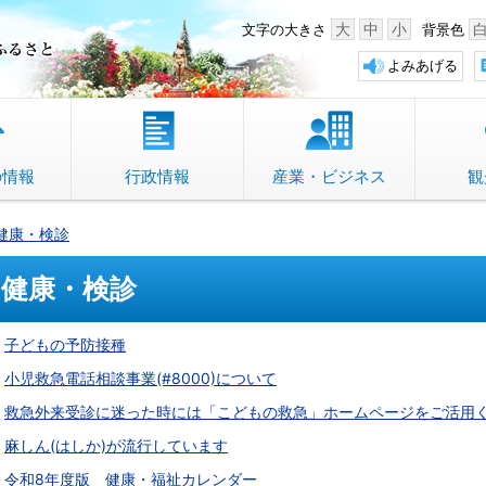
中野市 「故郷」のふるさと
大
中
小
文字の大きさ
背景色
よみあげる
の情報
行政情報
産業・ビジネス
観
健康・検診
健康・検診
子どもの予防接種
小児救急電話相談事業(#8000)について
救急外来受診に迷った時には「こどもの救急」ホームページをご活用
麻しん(はしか)が流行しています
令和8年度版 健康・福祉カレンダー