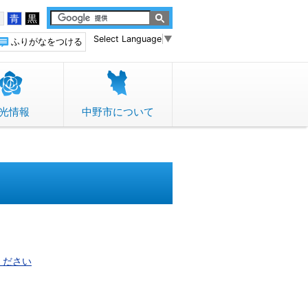
白
青
黒
Select Language
▼
ふりがなをつける
光情報
中野市について
ください