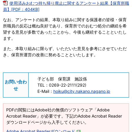
使用済みおむつ持ち帰り廃止に関するアンケート結果【保育所職
員】[PDF：404KB]
なお、アンケートの結果、本取り組みに関する保護者の皆様・保育
所職員の反応は概ね良好であり、保育所でのおむつ処分の継続を希
望する意見が多数であったことから、今後も継続することといたし
ます。
また、本取り組みに限らず、いただいた意見を参考にさせていただ
き、保育所運営の改善に努めることといたします。
子ども部 保育課 施設係
お問い合わ
TEL：
0269-22-2111(292)
せ
E-Mail：
hoiku@city.nakano.nagano.jp
PDFの閲覧にはAdobe社の無償のソフトウェア「Adobe
Acrobat Reader」が必要です。下記のAdobe Acrobat Reader
ダウンロードページから入手してください。
Adobe Acrobat Readerダウンロード