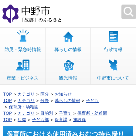
本
文
へ
移
動
防災・緊急時情報
暮らしの情報
行政情報
産業・ビジネス
観光情報
中野市について
TOP
カテゴリ
区分
お知らせ
TOP
カテゴリ
分野
暮らしの情報
子ども
保育所・幼稚園
TOP
カテゴリ
目的別
子育て
保育所・幼稚園
TOP
組織
子ども部
保育課
施設係
保育所における使用済みおむつ持ち帰り