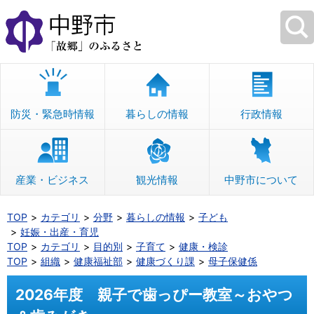
本
文
へ
移
動
防災・緊急時情報
暮らしの情報
行政情報
産業・ビジネス
観光情報
中野市について
TOP
カテゴリ
分野
暮らしの情報
子ども
妊娠・出産・育児
TOP
カテゴリ
目的別
子育て
健康・検診
TOP
組織
健康福祉部
健康づくり課
母子保健係
2026年度 親子で歯っぴー教室～おやつ