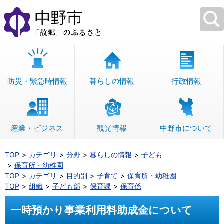
本
文
へ
移
動
防災・緊急時情報
暮らしの情報
行政情報
産業・ビジネス
観光情報
中野市について
TOP
カテゴリ
分野
暮らしの情報
子ども
保育所・幼稚園
TOP
カテゴリ
目的別
子育て
保育所・幼稚園
TOP
組織
子ども部
保育課
保育係
一時預かり事業利用料助成金について